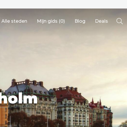
Alle steden
Mijn gids (
0
)
Blog
Deals
Ålesund
kholm
Berlijn
Mechelen
Venetië
adrid
Vancouver