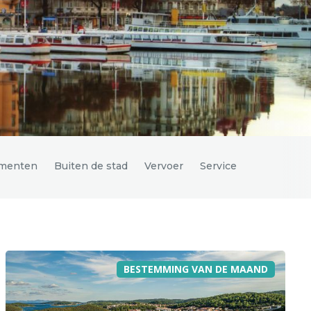
menten
Buiten de stad
Vervoer
Service
BESTEMMING VAN DE MAAND