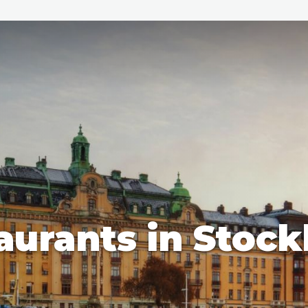
den
ix
Dresden
aurants in Stoc
Amsterdam
Barcelona
Dubai
Milaan
Singapore
Rome
n
Hong Kong
München
Wenen
Budapest
Bangkok
M