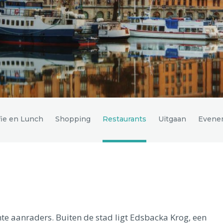
fie en Lunch
Shopping
Restaurants
Uitgaan
Evene
te aanraders. Buiten de stad ligt Edsbacka Krog, een