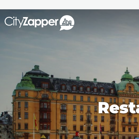
Alle ste
Alle steden
Nederland
België
Duitsland
Phoen
Europa
Rest
Parijs
Tokio
Noord-Amerika
Florence
Dubli
Azië
Alles bekijken
Andere wereldsteden