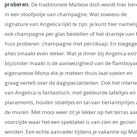
Ålesund
proberen.
De traditionele Maltese dish wordt hier ber
in een stoofpotje van champagne. Wat sowieso de
Parijs
Tokio
Amsterdam
Barcelona
Dubai
Milaan
signature van Angelica lijkt te zijn: je kunt hier nameli
Singapore
Rome
Berlijn
Mechelen
Venetië
Florence
ook champagne per glas bestellen of het drankje van 
Dublin
Hong Kong
München
Wenen
Budapest
Bangk
huis proberen: champagne met perziksap. En toegege
Madrid
Vancouver
alles smaakt even lekker. Wat je diner bij Angelica ext
Alles bekijken
bijzonder maakt is de aanwezigheid van de flamboya
eigenaresse Mona die je meteen thuis laat voelen en
graag vertelt over de dagspecialiteiten. Ook het interi
van Angelica is fantastisch, met gekleurde tafeltjes en
placements, houten stoeltjes en tal van tierlantijntjes
de muren. Met mooi weer zit je lekker op het terras aa
voorzijde waar het een spektakel is van zien en gezien
worden. Een echte aanrader tijdens je vakantie op Ma