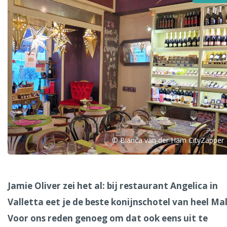
Alle steden
Phoenix
© Bianca van der Ham CityZapper
Dresden
Jamie Oliver zei het al: bij restaurant Angelica in
Valletta eet je de beste konijnschotel van heel Ma
Voor ons reden genoeg om dat ook eens uit te