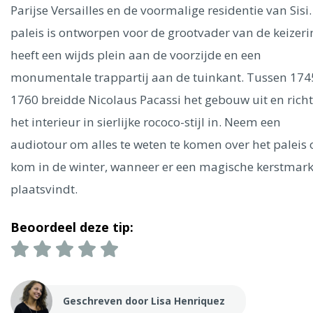
Ålesund
Parijse Versailles en de voormalige residentie van Sisi.
paleis is ontworpen voor de grootvader van de keizeri
Parijs
Tokio
Amsterdam
Barcelona
Dubai
Milaan
heeft een wijds plein aan de voorzijde en een
Singapore
Rome
Berlijn
Mechelen
Venetië
Florence
monumentale trappartij aan de tuinkant. Tussen 174
Dublin
Hong Kong
München
Wenen
Budapest
Bangk
1760 breidde Nicolaus Pacassi het gebouw uit en richt
Madrid
Vancouver
het interieur in sierlijke rococo-stijl in. Neem een
Alles bekijken
audiotour om alles te weten te komen over het paleis 
kom in de winter, wanneer er een magische kerstmark
plaatsvindt.
Beoordeel deze tip:
Geschreven door Lisa Henriquez