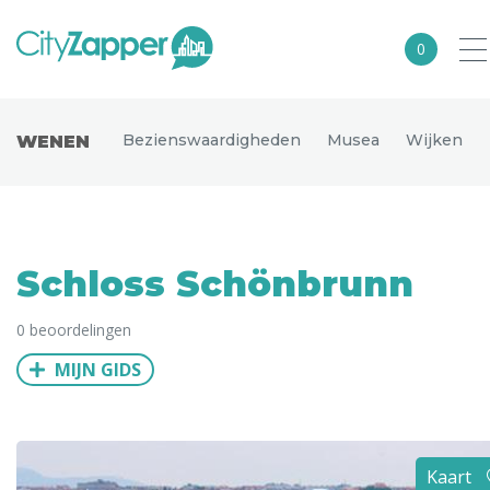
0
Alle steden
Bezienswaardigheden
Musea
Wijken
WENEN
Nederland
België
Duitsland
Schloss Schönbrunn
Europa
0 beoordelingen
Noord-Amerika
MIJN GIDS
Azië
Andere wereldsteden
Uitgelichte bestemmingen
Kaart