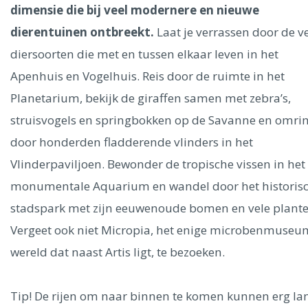
Ålesund
dimensie die bij veel modernere en nieuwe
dierentuinen ontbreekt.
Laat je verrassen door de v
Parijs
Tokio
Amsterdam
Barcelona
Dubai
Milaan
diersoorten die met en tussen elkaar leven in het
Singapore
Rome
Berlijn
Mechelen
Venetië
Florence
Apenhuis en Vogelhuis. Reis door de ruimte in het
Dublin
Hong Kong
München
Wenen
Budapest
Bangk
Planetarium, bekijk de giraffen samen met zebra’s,
Madrid
Vancouver
struisvogels en springbokken op de Savanne en omrin
Alles bekijken
door honderden fladderende vlinders in het
Vlinderpaviljoen. Bewonder de tropische vissen in het
monumentale Aquarium en wandel door het historis
stadspark met zijn eeuwenoude bomen en vele plante
Vergeet ook niet Micropia, het enige microbenmuseu
wereld dat naast Artis ligt, te bezoeken.
Tip! De rijen om naar binnen te komen kunnen erg la