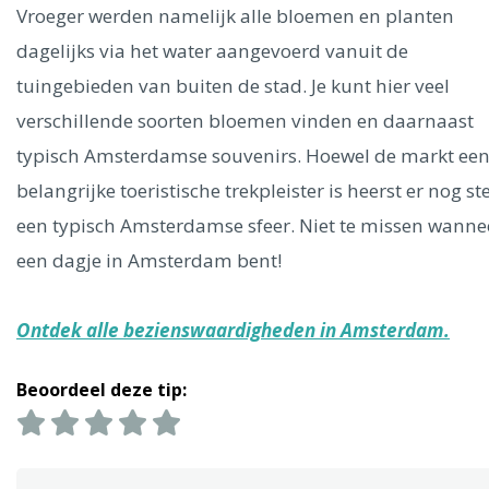
Ålesund
Vroeger werden namelijk alle bloemen en planten
dagelijks via het water aangevoerd vanuit de
Parijs
Tokio
Amsterdam
Barcelona
Dubai
Milaan
tuingebieden van buiten de stad. Je kunt hier veel
Singapore
Rome
Berlijn
Mechelen
Venetië
Florence
verschillende soorten bloemen vinden en daarnaast
Dublin
Hong Kong
München
Wenen
Budapest
Bangk
typisch Amsterdamse souvenirs. Hoewel de markt ee
Madrid
Vancouver
belangrijke toeristische trekpleister is heerst er nog st
Alles bekijken
een typisch Amsterdamse sfeer. Niet te missen wannee
een dagje in Amsterdam bent!
Ontdek alle bezienswaardigheden in Amsterdam.
Beoordeel deze tip: