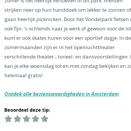
Ålesund
zomer is het heerlijk vertoeven in dit park: mensen
strijken neer op hun handdoek om lekker te zonnen o
gaan heerlijk picknicken. Door het Vondelpark fietsen 
Parijs
Tokio
Amsterdam
Barcelona
Dubai
Milaan
Singapore
Rome
Berlijn
Mechelen
Venetië
Florence
ook fijn; 's ochtends naar je werk of gewoon voor de lol
Dublin
Hong Kong
München
Wenen
Budapest
Bangk
kunt er ook skates huren voor een sportief dagje. In de
Madrid
Vancouver
zomermaanden zijn er in het openluchttheater
Alles bekijken
verschillende theater-, toneel- en dansvoorstellingen. 
kan je elke woensdag tot en met zondag bekijken en zi
helemaal gratis!
Ontdek alle bezienswaardigheden in Amsterdam
Beoordeel deze tip: