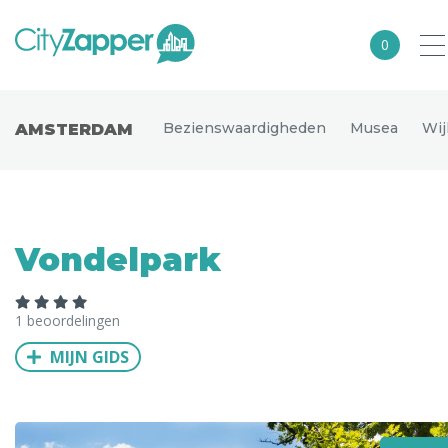
0
Alle steden
Bezienswaardigheden
Musea
Wij
AMSTERDAM
Nederland
België
Duitsland
Vondelpark
Europa
Noord-Amerika
1 beoordelingen
Azië
MIJN GIDS
Andere wereldsteden
Uitgelichte bestemmingen