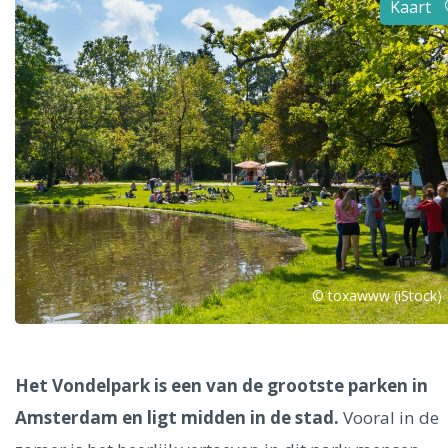
Kaart
Alle steden
Phoenix
Dresden
© toxawww (iStock)
Het Vondelpark is een van de grootste parken in
Amsterdam en ligt midden in de stad.
Vooral in de