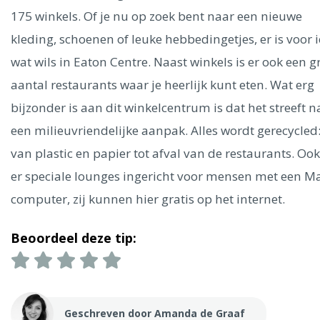
Ålesund
175 winkels. Of je nu op zoek bent naar een nieuwe
kleding, schoenen of leuke hebbedingetjes, er is voor 
Parijs
Tokio
Amsterdam
Barcelona
Dubai
Milaan
wat wils in Eaton Centre. Naast winkels is er ook een g
Singapore
Rome
Berlijn
Mechelen
Venetië
Florence
aantal restaurants waar je heerlijk kunt eten. Wat erg
Dublin
Hong Kong
München
Wenen
Budapest
Bangk
Madrid
bijzonder is aan dit winkelcentrum is dat het streeft n
Vancouver
een milieuvriendelijke aanpak. Alles wordt gerecycled
Alles bekijken
van plastic en papier tot afval van de restaurants. Ook
er speciale lounges ingericht voor mensen met een M
computer, zij kunnen hier gratis op het internet.
Beoordeel deze tip:
Geschreven door Amanda de Graaf