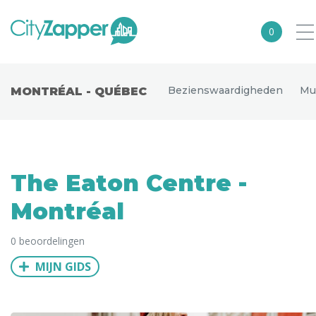
0
Alle steden
Bezienswaardigheden
Mu
MONTRÉAL - QUÉBEC
Nederland
België
Duitsland
The Eaton Centre -
Europa
Montréal
Noord-Amerika
0 beoordelingen
Azië
MIJN GIDS
Andere wereldsteden
Uitgelichte bestemmingen