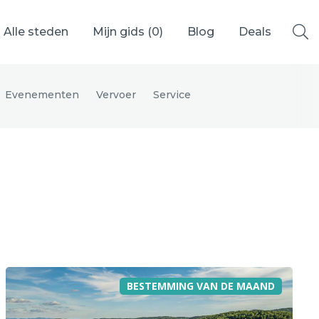
Alle steden
Mijn gids (
0
)
Blog
Deals
Evenementen
Vervoer
Service
Ålesund
Berlijn
Mechelen
Venetië
adrid
Vancouver
BESTEMMING VAN DE MAAND