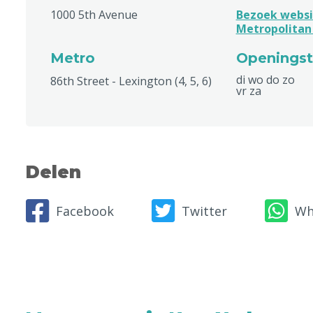
1000 5th Avenue
Bezoek websi
Metropolitan
Metro
Openingst
di wo do zo
86th Street - Lexington (4, 5, 6)
vr za
Delen
Facebook
Twitter
Wh