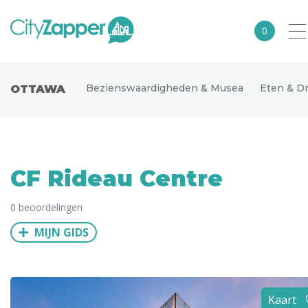
0
Alle steden
Bezienswaardigheden & Musea
Eten & D
OTTAWA
Nederland
België
Duitsland
CF Rideau Centre
Europa
0 beoordelingen
Noord-Amerika
MIJN GIDS
Azië
Andere wereldsteden
Uitgelichte bestemmingen
Kaart