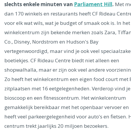
Ålesund
slechts enkele minuten van
Parliament Hill
.
Met m
dan 170 winkels en restaurants heeft CF Rideau Centr
Parijs
Tokio
Amsterdam
Barcelona
Dubai
Milaan
voor elk wat wils, wat je budget of smaak ook is. In het
Singapore
Rome
Berlijn
Mechelen
Venetië
Florence
winkelcentrum zijn bekende merken zoals Zara, Tiffa
Dublin
Hong Kong
München
Wenen
Budapest
Bangk
Co., Disney, Nordstrom en Hudson's Bay
Madrid
Vancouver
vertegenwoordigd, maar vind je ook veel speciaalzak
Alles bekijken
boetiekjes. CF Rideau Centre biedt niet alleen een
shopwalhalla, maar er zijn ook veel andere voorzieni
Zo heeft het winkelcentrum een eigen food court met
zitplaatsen met 16 eetgelegenheden. Verderop vind je
bioscoop en een fitnesscentrum. Het winkelcentrum
gemakkelijk bereikbaar met het openbaar vervoer en
heeft veel parkeergelegenheid voor auto's en fietsen. 
centrum trekt jaarlijks 20 miljoen bezoekers.