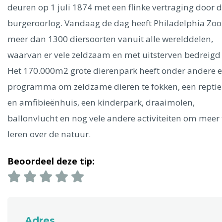
Ålesund
deuren op 1 juli 1874 met een flinke vertraging door 
burgeroorlog. Vandaag de dag heeft Philadelphia Zoo
Parijs
Tokio
Amsterdam
Barcelona
Dubai
Milaan
meer dan 1300 diersoorten vanuit alle werelddelen,
Singapore
Rome
Berlijn
Mechelen
Venetië
Florence
waarvan er vele zeldzaam en met uitsterven bedreigd 
Dublin
Hong Kong
München
Wenen
Budapest
Bangk
Het 170.000m2 grote dierenpark heeft onder andere 
Madrid
Vancouver
programma om zeldzame dieren te fokken, een reptie
Alles bekijken
en amfibieënhuis, een kinderpark, draaimolen,
ballonvlucht en nog vele andere activiteiten om meer 
leren over de natuur.
Beoordeel deze tip:
Adres