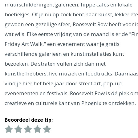
Ålesund
muurschilderingen, galerieën, hippe cafés en lokale
boetiekjes. Of je nu op zoek bent naar kunst, lekker et
Parijs
Tokio
Amsterdam
Barcelona
Dubai
Milaan
gewoon een gezellige sfeer, Roosevelt Row heeft voor i
Singapore
Rome
Berlijn
Mechelen
Venetië
Florence
wat wils. Elke eerste vrijdag van de maand is er de "Fir
Dublin
Hong Kong
München
Wenen
Budapest
Bangk
Friday Art Walk," een evenement waar je gratis
Madrid
Vancouver
verschillende galerieën en kunstinstallaties kunt
Alles bekijken
bezoeken. De straten vullen zich dan met
kunstliefhebbers, live muziek en foodtrucks. Daarnaas
vind je hier het hele jaar door street art, pop-up
evenementen en festivals. Roosevelt Row is dé plek o
creatieve en culturele kant van Phoenix te ontdekken.
Beoordeel deze tip: