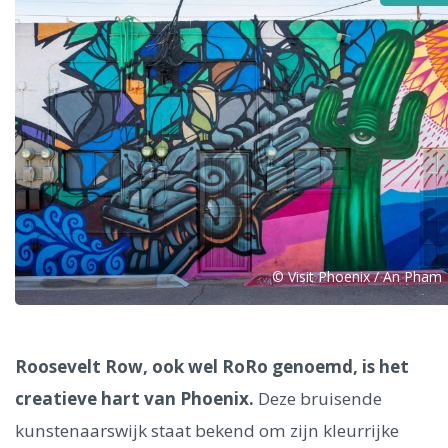
Alle steden
Phoenix
© Visit Phoenix / An Pham
Dresden
Roosevelt Row, ook wel RoRo genoemd, is het
creatieve hart van Phoenix.
Deze bruisende
kunstenaarswijk staat bekend om zijn kleurrijke