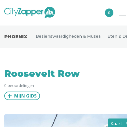
0
Alle steden
Bezienswaardigheden & Musea
Eten & D
PHOENIX
Nederland
België
Duitsland
Roosevelt Row
Europa
0 beoordelingen
Noord-Amerika
MIJN GIDS
Azië
Andere wereldsteden
Uitgelichte bestemmingen
Kaart