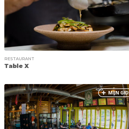
Ålesund
Parijs
Tokio
Amsterdam
Barcelona
Dubai
Milaan
Singapore
Rome
Berlijn
Mechelen
Venetië
Florence
Dublin
Hong Kong
München
Wenen
Budapest
Bangk
Madrid
Vancouver
RESTAURANT
Alles bekijken
Table X
MIJN GID