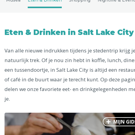
Uitgelichte bestemmingen
Alle steden
Eten & Drinken in Salt Lake City
Van alle nieuwe indrukken tijdens je stedentrip krijg j
Phoenix
natuurlijk trek. Of je nou zin hebt in koffie, lunch, dine
een tussendoortje, in Salt Lake City is altijd een restau
of café in de buurt waar je terecht kunt. Op deze pagi
delen we onze favoriete eet- en drinkgelegenheden m
Dresden
je.
MIJN GID