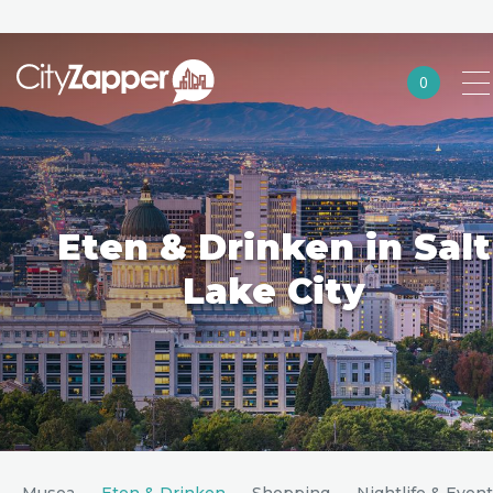
0
Alle steden
Nederland
België
Eten & Drinken in Salt
Duitsland
Lake City
Europa
Noord-Amerika
Azië
Andere wereldsteden
n & Musea
Eten & Drinken
Shopping
Nightlife & Even