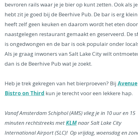
Ålesund
bevroren rails waar je je bier op kunt zetten. Ook als je
hebt zit je goed bij de Beerhive Pub. De bar is erg klei
Parijs
Tokio
Amsterdam
Barcelona
Dubai
Milaan
heeft zelf geen keuken en daarom wordt het eten door
Singapore
Rome
Berlijn
Mechelen
Venetië
Florence
naastgelegen restaurant gemaakt en geserveerd. De s
Dublin
Hong Kong
München
Wenen
Budapest
Bangk
is ongedwongen en de bar is ook populair onder local
Madrid
Vancouver
Als je graag inwoners van Salt Lake City wilt ontmoete
Alles bekijken
dan is de Beerhive Pub wat je zoekt.
Heb je trek gekregen van het bierproeven? Bij
Avenue
Bistro on Third
kun je terecht voor een lekkere hap.
Vanaf Amsterdam Schiphol (AMS) vlieg je in 10 uur en 15
minuten rechtstreeks met
KLM
naar Salt Lake City
International Airport (SLC)! Op vrijdag, woensdag en zo