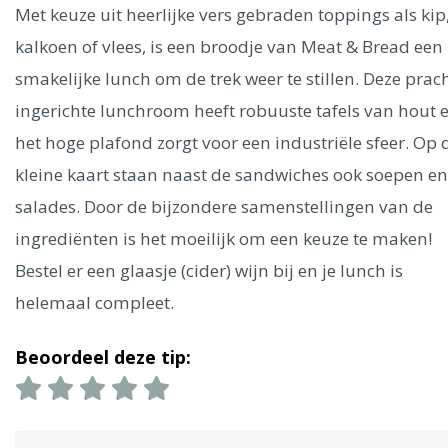
Ålesund
Met keuze uit heerlijke vers gebraden toppings als kip
kalkoen of vlees, is een broodje van Meat & Bread een
Parijs
Tokio
Amsterdam
Barcelona
Dubai
Milaan
smakelijke lunch om de trek weer te stillen. Deze prac
Singapore
Rome
Berlijn
Mechelen
Venetië
Florence
ingerichte lunchroom heeft robuuste tafels van hout 
Dublin
Hong Kong
München
Wenen
Budapest
Bangk
het hoge plafond zorgt voor een industriële sfeer. Op 
Madrid
Vancouver
kleine kaart staan naast de sandwiches ook soepen en
Alles bekijken
salades. Door de bijzondere samenstellingen van de
ingrediënten is het moeilijk om een keuze te maken!
Bestel er een glaasje (cider) wijn bij en je lunch is
helemaal compleet.
Beoordeel deze tip: