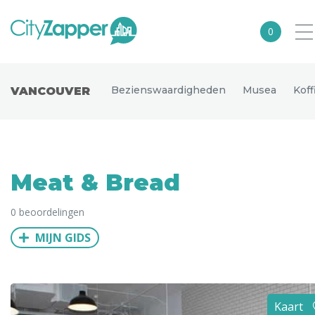
0
Alle steden
Bezienswaardigheden
Musea
Koff
VANCOUVER
Nederland
België
Duitsland
Meat & Bread
Europa
0 beoordelingen
Noord-Amerika
MIJN GIDS
Azië
Andere wereldsteden
Uitgelichte bestemmingen
Kaart