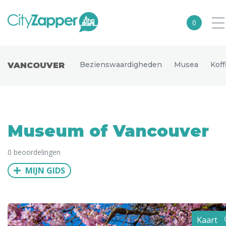
0
Alle steden
Bezienswaardigheden
Musea
Koff
VANCOUVER
Nederland
België
Duitsland
Museum of Vancouver
Europa
0 beoordelingen
Noord-Amerika
MIJN GIDS
Azië
Andere wereldsteden
Uitgelichte bestemmingen
Kaart