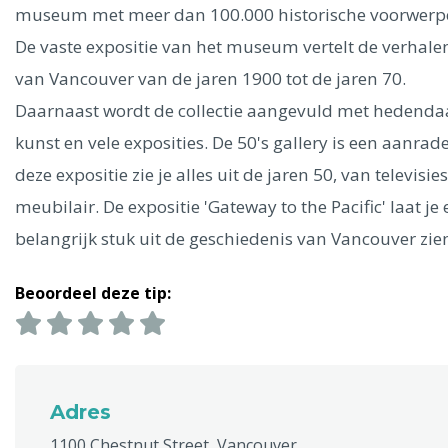
Ålesund
museum met meer dan 100.000 historische voorwerp
De vaste expositie van het museum vertelt de verhale
Parijs
Tokio
Amsterdam
Barcelona
Dubai
Milaan
van Vancouver van de jaren 1900 tot de jaren 70.
Singapore
Rome
Berlijn
Mechelen
Venetië
Florence
Daarnaast wordt de collectie aangevuld met hedenda
Dublin
Hong Kong
München
Wenen
Budapest
Bangk
kunst en vele exposities. De 50's gallery is een aanrade
Madrid
Vancouver
deze expositie zie je alles uit de jaren 50, van televisies
Alles bekijken
meubilair. De expositie 'Gateway to the Pacific' laat je
belangrijk stuk uit de geschiedenis van Vancouver zie
Beoordeel deze tip:
Adres
1100 Chestnut Street, Vancouver