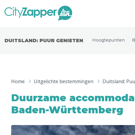
Alle ste
Alle steden
Hoogtepunten
B
DUITSLAND: PUUR GENIETEN
Nederland
België
Duitsland
Phoen
Europa
Home
Uitgelichte bestemmingen
Duitsland: Pu
Parijs
Tokio
Noord-Amerika
Duurzame accommoda
Florence
Dubli
Azië
Baden-Württemberg
Alles bekijken
Andere wereldsteden
Uitgelichte bestemmingen