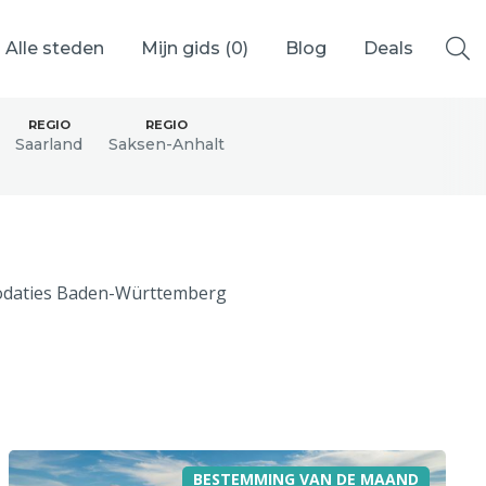
Alle steden
Mijn gids (
0
)
Blog
Deals
REGIO
REGIO
Saarland
Saksen-Anhalt
Ålesund
daties Baden-Württemberg
Berlijn
Mechelen
Venetië
adrid
Vancouver
BESTEMMING VAN DE MAAND