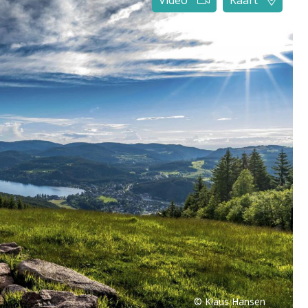
Video
Kaart
© Klaus Hansen