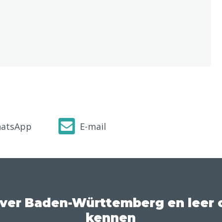
atsApp
E-mail
over Baden-Württemberg en leer o
kennen