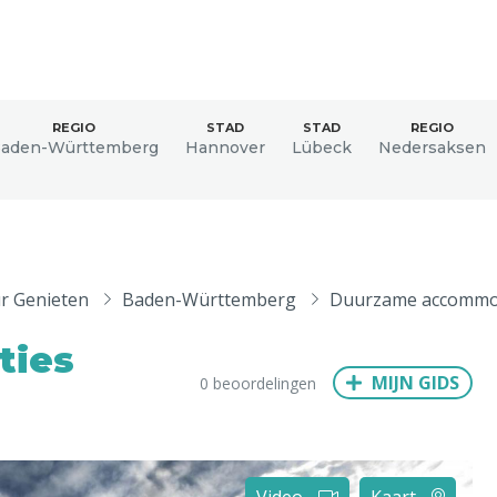
den
REGIO
STAD
STAD
REGIO
aden-Württemberg
Hannover
Lübeck
Nedersaksen
ix
Dresden
ur Genieten
Baden-Württemberg
Duurzame accommo
Amsterdam
Barcelona
Dubai
Milaan
Singapore
Rome
ties
n
Hong Kong
München
Wenen
Budapest
Bangkok
M
MIJN GIDS
0 beoordelingen