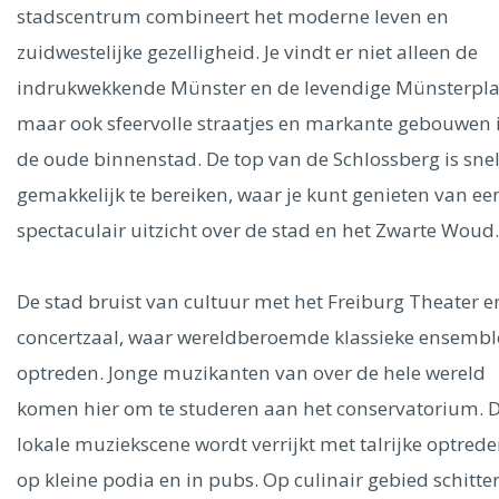
Ålesund
stadscentrum combineert het moderne leven en
zuidwestelijke gezelligheid. Je vindt er niet alleen de
Parijs
Tokio
Amsterdam
Barcelona
Dubai
Milaan
indrukwekkende Münster en de levendige Münsterpla
Singapore
Rome
Berlijn
Mechelen
Venetië
Florence
maar ook sfeervolle straatjes en markante gebouwen 
Dublin
Hong Kong
München
Wenen
Budapest
Bangk
de oude binnenstad. De top van de Schlossberg is sne
Madrid
Vancouver
gemakkelijk te bereiken, waar je kunt genieten van ee
Alles bekijken
spectaculair uitzicht over de stad en het Zwarte Woud.
De stad bruist van cultuur met het Freiburg Theater e
concertzaal, waar wereldberoemde klassieke ensembl
optreden. Jonge muzikanten van over de hele wereld
komen hier om te studeren aan het conservatorium. 
lokale muziekscene wordt verrijkt met talrijke optred
op kleine podia en in pubs. Op culinair gebied schitter