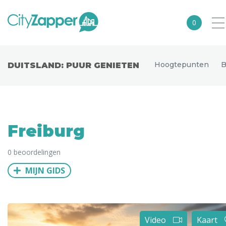
0
Alle steden
Hoogtepunten
B
DUITSLAND: PUUR GENIETEN
Nederland
België
Duitsland
Freiburg
Europa
0 beoordelingen
Noord-Amerika
MIJN GIDS
Azië
Andere wereldsteden
Uitgelichte bestemmingen
Video
Kaart