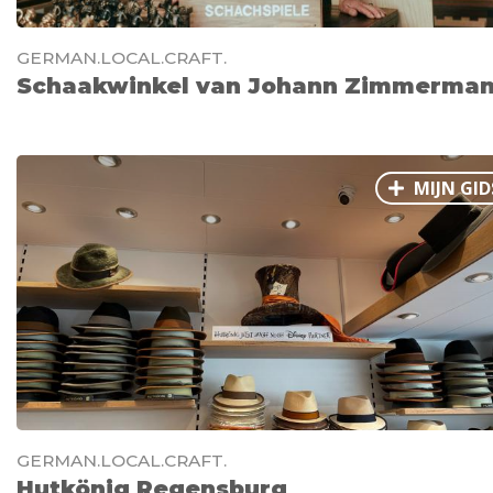
GERMAN.LOCAL.CRAFT.
Schaakwinkel van Johann Zimmerma
MIJN GID
GERMAN.LOCAL.CRAFT.
Hutkönig Regensburg