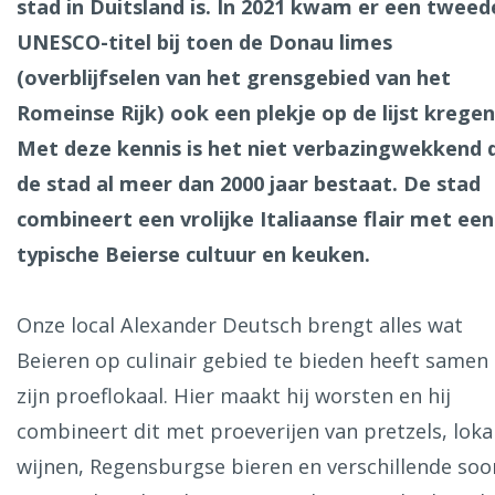
stad in Duitsland is. In 2021 kwam er een tweed
Ålesund
UNESCO-titel bij toen de Donau limes
(overblijfselen van het grensgebied van het
Parijs
Tokio
Amsterdam
Barcelona
Dubai
Milaan
Romeinse Rijk) ook een plekje op de lijst kregen
Singapore
Rome
Berlijn
Mechelen
Venetië
Florence
Met deze kennis is het niet verbazingwekkend 
Dublin
Hong Kong
München
Wenen
Budapest
Bangk
de stad al meer dan 2000 jaar bestaat. De stad
Madrid
Vancouver
combineert een vrolijke Italiaanse flair met een
Alles bekijken
typische Beierse cultuur en keuken.
Onze local Alexander Deutsch brengt alles wat
Beieren op culinair gebied te bieden heeft samen 
zijn proeflokaal. Hier maakt hij worsten en hij
combineert dit met proeverijen van pretzels, loka
wijnen, Regensburgse bieren en verschillende soo