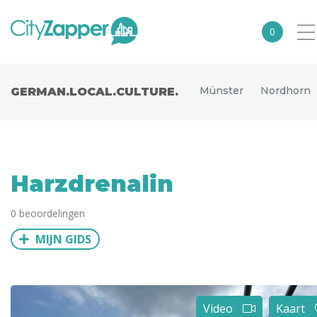
0
Alle steden
Münster
Nordhorn
GERMAN.LOCAL.­­­CULTURE.
Nederland
België
Duitsland
Harzdrenalin
Europa
0 beoordelingen
Noord-Amerika
MIJN GIDS
Azië
Andere wereldsteden
Uitgelichte bestemmingen
Video
Kaart