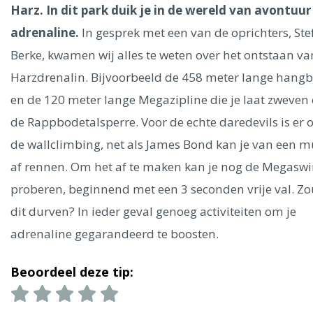
Ålesund
Harz. In dit park duik je in de wereld van avontuur
adrenaline.
In gesprek met een van de oprichters, Ste
Parijs
Tokio
Amsterdam
Barcelona
Dubai
Milaan
Berke, kwamen wij alles te weten over het ontstaan va
Singapore
Rome
Berlijn
Mechelen
Venetië
Florence
Harzdrenalin. Bijvoorbeeld de 458 meter lange hang
Dublin
Hong Kong
München
Wenen
Budapest
Bangk
en de 120 meter lange Megazipline die je laat zweven
Madrid
Vancouver
de Rappbodetalsperre. Voor de echte daredevils is er 
Alles bekijken
de wallclimbing, net als James Bond kan je van een 
af rennen. Om het af te maken kan je nog de Megasw
proberen, beginnend met een 3 seconden vrije val. Zou
dit durven? In ieder geval genoeg activiteiten om je
adrenaline gegarandeerd te boosten.
Beoordeel deze tip: