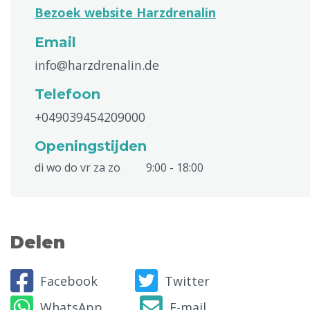
Bezoek website Harzdrenalin
Email
info@harzdrenalin.de
Telefoon
+049039454209000
Openingstijden
di wo do vr za zo
9:00 - 18:00
Delen
Facebook
Twitter
WhatsApp
E-mail