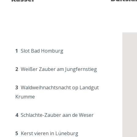
Foto (header): © Tourismusverband Mecklenburg-Vorp
Foto (introductie): © DZT / Jens Wegener
1
Slot Bad Homburg
2
Weißer Zauber am Jungfernstieg
3
Waldweihnachtsnacht op Landgut
Krumme
4
Schlachte-Zauber aan de Weser
5
Kerst vieren in Lüneburg