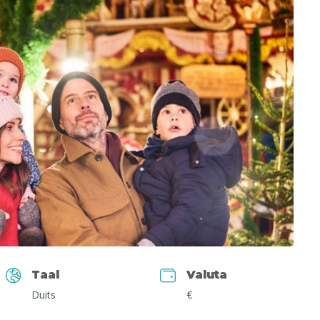
Taal
Valuta
Duits
€