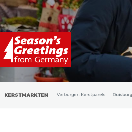
Uitgelichte bestemmingen
Verborgen Kerstparels
Duisbur
KERSTMARKTEN