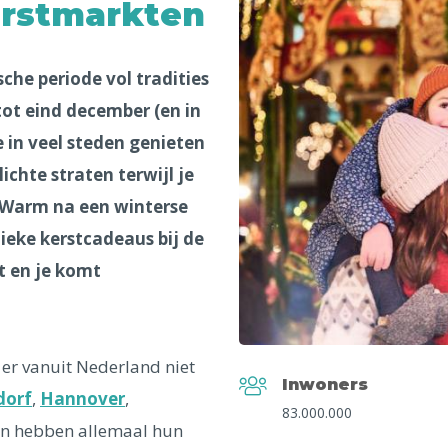
erstmarkten
che periode vol tradities
ot eind december (en in
e in veel steden genieten
ichte straten terwijl je
. Warm na een winterse
ieke kerstcadeaus bij de
t en je komt
t er vanuit Nederland niet
Inwoners
dorf
,
Hannover
,
83.000.000
 en hebben allemaal hun