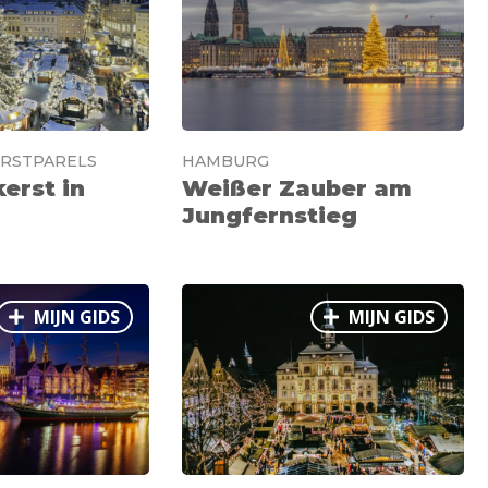
RSTPARELS
HAMBURG
erst in
Weißer Zauber am
Jungfernstieg
MIJN GIDS
MIJN GIDS