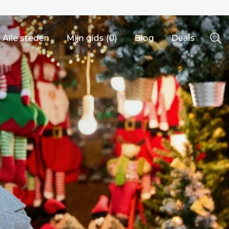
Alle steden
Mijn gids (
0
)
Blog
Deals
Ålesund
Berlijn
Mechelen
Venetië
adrid
Vancouver