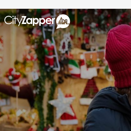
Alle ste
Alle steden
Nederland
België
Duitsland
Phoen
Europa
Parijs
Tokio
Noord-Amerika
Florence
Dubli
Azië
Alles bekijken
Andere wereldsteden