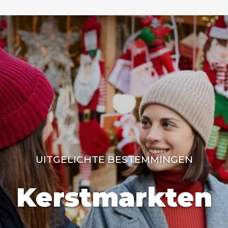
den
ix
Dresden
UITGELICHTE BESTEMMINGEN
Amsterdam
Barcelona
Dubai
Milaan
Singapore
Rome
n
Hong Kong
München
Wenen
Budapest
Bangkok
M
Kerstmarkten