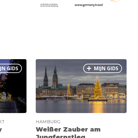
JN GIDS
MIJN GIDS
KT
HAMBURG
y
Weißer Zauber am
Jungfernstieg