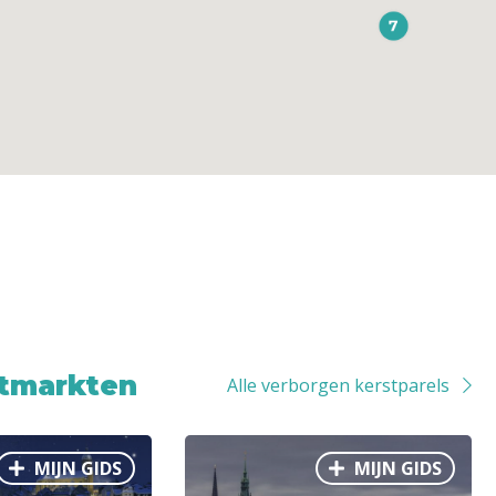
stmarkten
Alle verborgen kerstparels
MIJN GIDS
MIJN GIDS