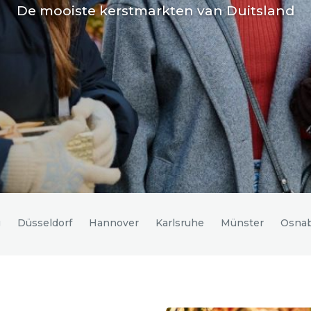
De mooiste kerstmarkten van Duitsland
g
Düsseldorf
Hannover
Karlsruhe
Münster
Osna