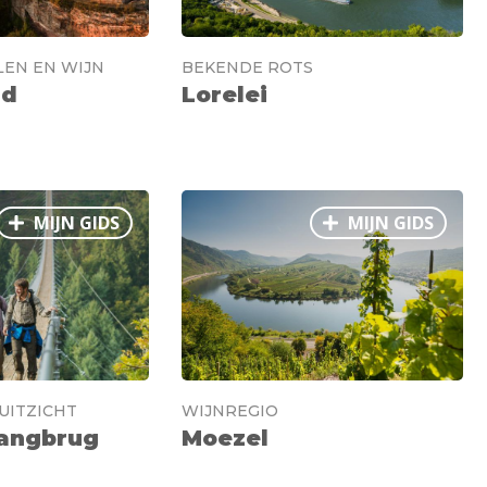
EN EN WIJN
BEKENDE ROTS
ld
Lorelei
MIJN GIDS
MIJN GIDS
UITZICHT
WIJNREGIO
Hangbrug
Moezel