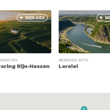
rug
MIJN GIDS
MI
GENIETEN
BEKENDE ROTS
aring Rijn-Hessen
Lorelei
Laach