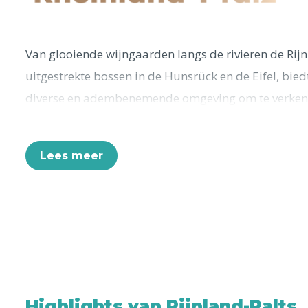
Van glooiende wijngaarden langs de rivieren de Rijn
uitgestrekte bossen in de Hunsrück en de Eifel, bied
diverse en adembenemende omgeving om te verke
kastelen, charmante dorpjes, bruisende steden en ee
historische monumenten. Laat je verleiden door de g
Lees meer
bevolking en geniet van de heerlijke wijnen en region
reisgids neemt je mee op een onvergetelijke ontdekk
Palts, waar avontuur, ontspanning en verrassingen 
Deze 30 hoogtepunten wil je zeker niet missen:
Genieten van wijn in
Spätburgunderparadijs A
Highlights van Rijnland-Palts