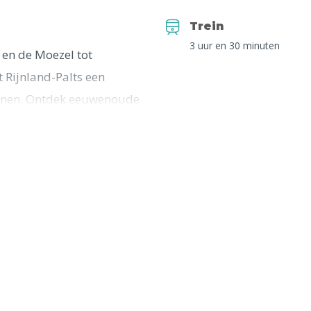
Trein
3 uur en 30 minuten
 en de Moezel tot
t Rijnland-Palts een
nnen. Ontdek eeuwenoude
n schat aan culturele en
astvrijheid van de lokale
ale specialiteiten. Deze
ingsreis door Rijnland-
op elke hoek wachten.
hr