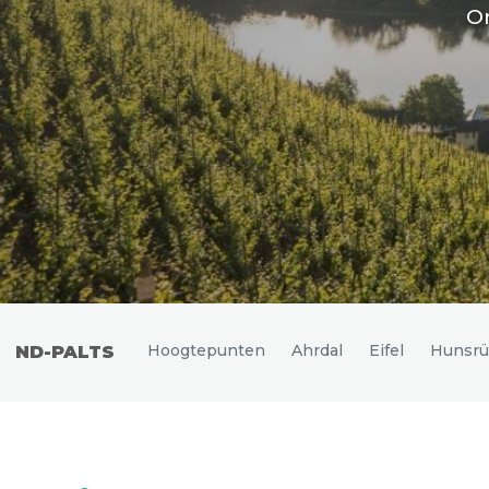
Uitgelichte bestemmingen
On
Hoogtepunten
Ahrdal
Eifel
Hunsrü
LAND-PALTS