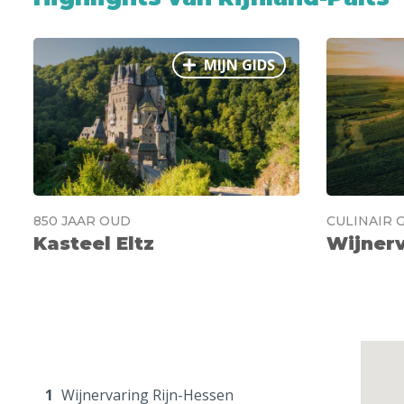
Bezoek het sprookjesachtige
Kasteel Eltz
Trotseer je hoogtevrees op de
Geierlay-hangb
MIJN GIDS
Bad Ems
: ontspannen in een kuuroord
Ontdek de veelzijdige
Moezel-regio
Rotskerkje Idar-Oberstein
Wandel door het
Pfälzerwald
850 JAAR OUD
CULINAIR 
Geniet van de culinaire kant van
Rijn-Hessen
Kasteel Eltz
Wijnerv
Lorelei
: rots van mythes en legendes
Karemiekcentrum Höhr-Grenzhausen
Duik in de geschiedenis van
Abdijkerk Maria 
Nürburgring
: het racecircuit van Rijnland-Palts
1
Wijnervaring Rijn-Hessen