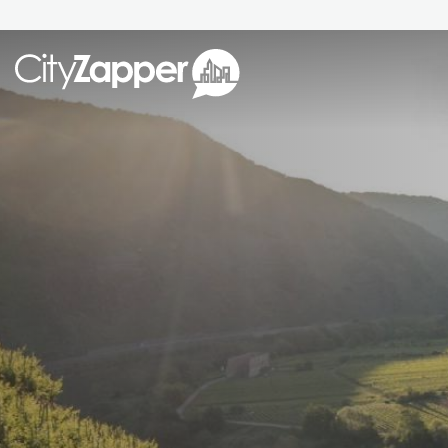
Alle ste
Alle steden
Nederland
België
Duitsland
Phoen
Europa
Parijs
Tokio
Noord-Amerika
Florence
Dubli
Azië
Alles bekijken
Andere wereldsteden