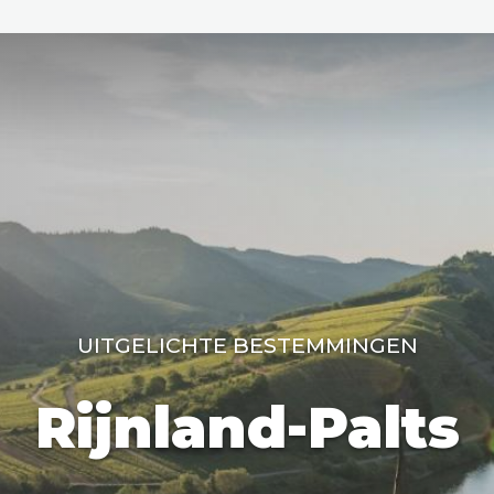
den
ix
Dresden
UITGELICHTE BESTEMMINGEN
Amsterdam
Barcelona
Dubai
Milaan
Singapore
Rome
n
Hong Kong
München
Wenen
Budapest
Bangkok
M
Rijnland-Palts