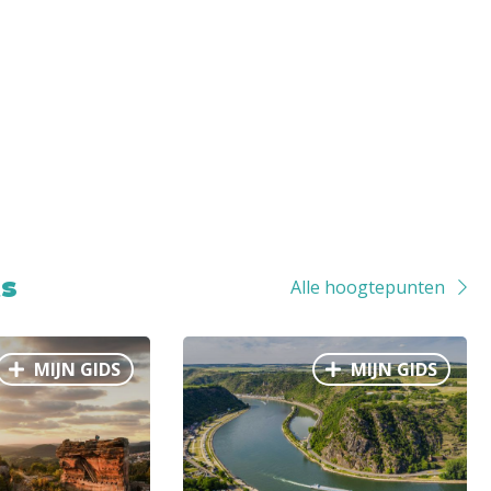
n-Rijndal
mt
 in
Koblenz
ts
Alle hoogtepunten
es
MIJN GIDS
MIJN GIDS