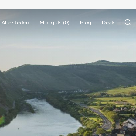
Alle steden
Mijn gids (
0
)
Blog
Deals
Ålesund
Berlijn
Mechelen
Venetië
adrid
Vancouver