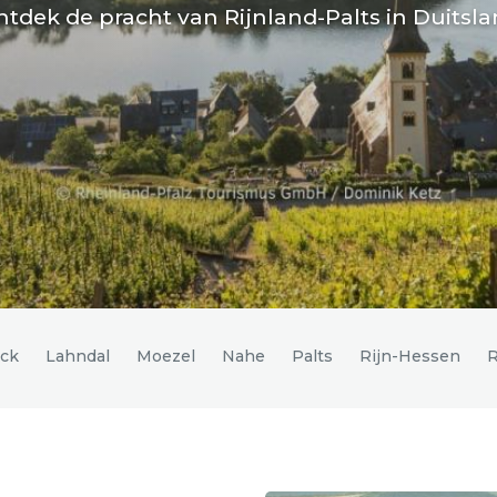
tdek de pracht van Rijnland-Palts in Duitsl
ck
Lahndal
Moezel
Nahe
Palts
Rijn-Hessen
R