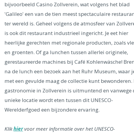
Ålesund
bijvoorbeeld Casino Zollverein, wat volgens het blad
'Galileo' een van de tien meest spectaculaire restaura
Parijs
Tokio
Amsterdam
Barcelona
Dubai
Milaan
ter wereld is. Geheel volgens de atmosfeer van Zollver
Singapore
Rome
Berlijn
Mechelen
Venetië
Florence
is ook dit restaurant industrieel ingericht. Je eet hier
Dublin
Hong Kong
München
Wenen
Budapest
Bangk
heerlijke gerechten met regionale producten, zoals vl
Madrid
Vancouver
en groenten. Of ga lunchen tussen allerlei originele,
Alles bekijken
gerestaureerde machines bij Café Kohlenwäsche! Bre
na de lunch een bezoek aan het Ruhr Museum, waar j
met een gevulde maag de collectie kunt bewonderen.
gastronomie in Zollverein is uitmuntend en vanwege 
unieke locatie wordt eten tussen dit UNESCO-
Werelderfgoed een bijzondere ervaring.
Klik
hier
voor meer informatie over het UNESCO-