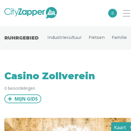
0
Alle steden
Industriecultuur
Fietsen
Familie
RUHRGEBIED
Nederland
België
Duitsland
Casino Zollverein
Europa
0 beoordelingen
Noord-Amerika
MIJN GIDS
Azië
Andere wereldsteden
Uitgelichte bestemmingen
Kaart