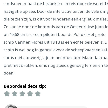
Ålesund
sindsdien maakt de bezoeker een reis door de wereld
navigatie op zee. Door de interactiviteit en de vele di
Parijs
Tokio
Amsterdam
Barcelona
Dubai
Milaan
die te zien zijn, is dit voor kinderen een erg leuk mus
Singapore
Rome
Berlijn
Mechelen
Venetië
Florence
Zo kan je door de kombuis van de Oostenrijkse Juan l
Dublin
Hong Kong
München
Wenen
Budapest
Bangk
uit 1568 en is er een piloten boot de Pollux. Het grote
Madrid
Vancouver
schip Carmen Flores uit 1918 is een echte belevenis. D
Alles bekijken
schip is wel nog in gebruik voor de scheepvaart en zal
soms niet aanwezig zijn in het museum. Maar dat ma
pret niet drukken, er is nog steeds genoeg te zien en te
doen!
Beoordeel deze tip: