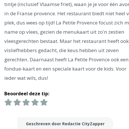
Ålesund
tintje (inclusief Vlaamse friet), waan je je voor één av
in de Franse provence. Het restaurant biedt niet heel v
Parijs
Tokio
Amsterdam
Barcelona
Dubai
Milaan
plek, dus wees op tijd! La Petite Provence focust zich 
Singapore
Rome
Berlijn
Mechelen
Venetië
Florence
name op vlees, gezien de menukaart uit zo'n zestien
Dublin
Hong Kong
München
Wenen
Budapest
Bangk
vleesgerechten bestaat. Maar het restaurant heeft oo
Madrid
Vancouver
visliefhebbers gedacht, die keus hebben uit zeven
Alles bekijken
gerechten. Daarnaast heeft La Petite Provence ook een
fondue-kaart en een speciale kaart voor de kids. Voor
ieder wat wils, dus!
Beoordeel deze tip:
Geschreven door Redactie CityZapper