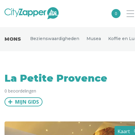
0
Alle steden
Bezienswaardigheden
Musea
Koffie en L
MONS
Nederland
België
Duitsland
La Petite Provence
Europa
0 beoordelingen
Noord-Amerika
MIJN GIDS
Azië
Andere wereldsteden
Uitgelichte bestemmingen
Kaart