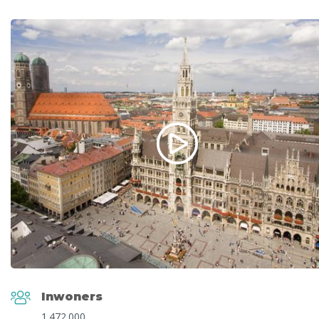
ook weten waar je moet zijn voor een heerlijk diner of 
avondje uit. Deze 10 hoogtepunten mag je in ieder gev
niet missen bij een bezoek aan München:
Een bezoek aan het prachtige
Paleis Nymphenbu
Een wandeling maken door de
Englischer Garten
Een kijkje nemen bij
St. Peterskirche
Een uitstapje naar het
museum van BMW
Naar
Bayerische National Museum
voor jouw d
kunst, cultuur en geschiedenis
Geniet van een soepje bij
Münchner Suppenküch
Inwoners
Struin over de
Viktualienmarkt
1.472.000