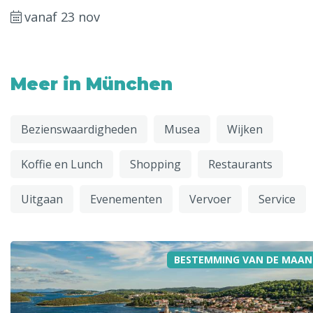
vanaf 23 nov
Meer in München
Bezienswaardigheden
Musea
Wijken
Koffie en Lunch
Shopping
Restaurants
Uitgaan
Evenementen
Vervoer
Service
BESTEMMING VAN DE MAAN