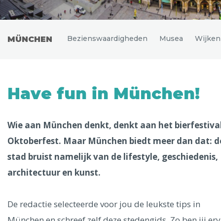
Uitgelichte bestemmingen
Alle steden
Bezienswaardigheden
Musea
Wijken
MÜNCHEN
Phoenix
Have fun in München!
Wie aan München denkt, denkt aan het bierfestiva
Oktoberfest. Maar München biedt meer dan dat: d
stad bruist namelijk van de lifestyle, geschiedenis,
Dresden
architectuur en kunst.
De redactie selecteerde voor jou de leukste tips in
München en schreef zelf deze stedengids. Zo ben jij er