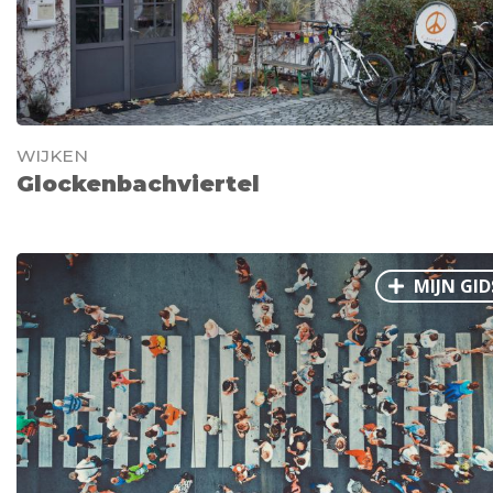
WIJKEN
Glockenbachviertel
MIJN GID