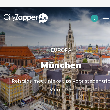
0
Alle steden
Nederland
EUROPA
België
Duitsland
München
Europa
Reisgids met unieke tips voor stedentri
Noord-Amerika
München
Azië
Andere wereldsteden