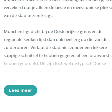
Ålesund
verzekerd dat je alleen de beste en meest unieke plekk
van de stad te zien krijgt.
Parijs
Tokio
Amsterdam
Barcelona
Dubai
Milaan
Singapore
Rome
Berlijn
Mechelen
Venetië
Florence
München ligt dicht bij de Oostenrijkse grens en de
Dublin
Hong Kong
München
Wenen
Budapest
Bangk
regionale keuken lijkt dan ook heel erg op die van de
Madrid
Vancouver
zuiderburen. Verlaat de stad niet zonder een lekkere
Alles bekijken
sappige schnitzel te hebben gegeten of een bratwurst t
hebben geproefd. Dit zijn toch wel de typisch Duitse
gerechten die bij een stedentrip horen.
Top 10 in München
Lees meer
In deze stadsgids lees je alle highlights die je kunt bel
tijdens je stedentrip. We geven tips over
bezienswaardigheden, musea en activiteiten, maar late