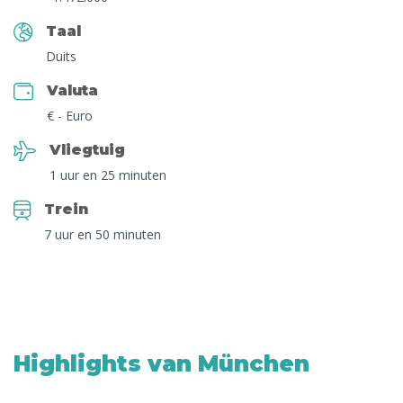
De Duitse keuken proeven bij
Hofer der Stadtwir
Taal
Duits
Dans de avond door bij
Enjoy Cafe Club
Valuta
Een van de
evenementen
in de stad bijwonen
€ - Euro
Vliegtuig
Enjoy München!
1 uur en 25 minuten
Trein
7 uur en 50 minuten
Highlights van München