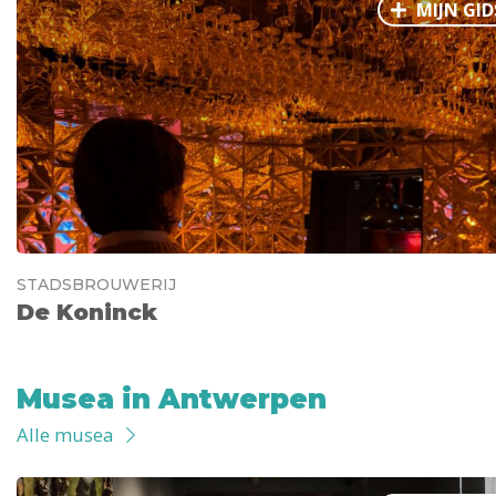
MIJN GID
STADSBROUWERIJ
De Koninck
Musea in Antwerpen
Alle musea