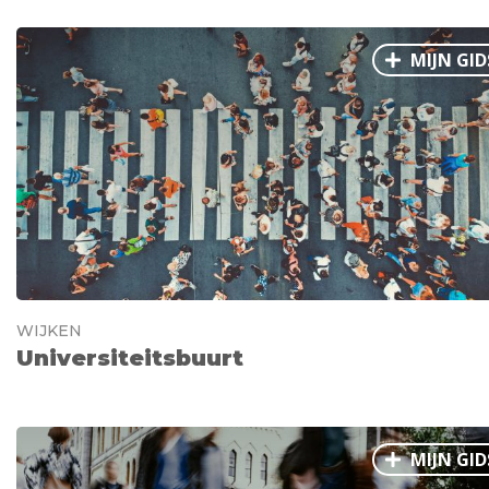
MIJN GID
WIJKEN
Universiteitsbuurt
MIJN GID