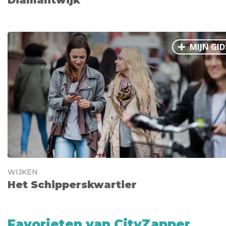
Diamantwijk
MIJN GID
WIJKEN
Het Schipperskwartier
Favorieten van CityZapper