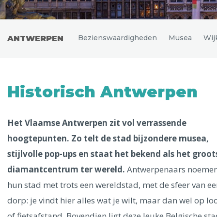
Uitgelichte bestemmingen
Alle steden
Bezienswaardigheden
Musea
Wij
ANTWERPEN
Phoenix
Historisch Antwerpen
Het Vlaamse Antwerpen zit vol verrassende
hoogtepunten. Zo telt de stad bijzondere musea,
stijlvolle pop-ups en staat het bekend als het groot
Dresden
diamantcentrum ter wereld.
Antwerpenaars noeme
hun stad met trots een wereldstad, met de sfeer van ee
dorp: je vindt hier alles wat je wilt, maar dan wel op lo
of fietsafstand. Bovendien ligt deze leuke Belgische st