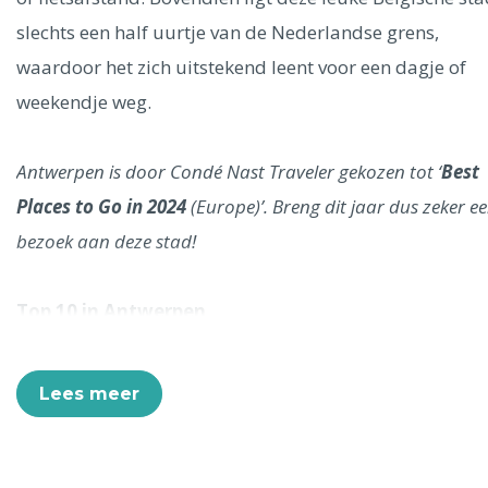
Ålesund
slechts een half uurtje van de Nederlandse grens,
waardoor het zich uitstekend leent voor een dagje of
weekendje weg.
Parijs
Tokio
Amsterdam
Barcelona
Dubai
Milaan
Singapore
Rome
Berlijn
Mechelen
Venetië
Florence
Dublin
Hong Kong
München
Wenen
Budapest
Bangk
Antwerpen is door Condé Nast Traveler gekozen tot ‘
Best
Madrid
Vancouver
Places to Go in 2024
(Europe)’. Breng dit jaar dus zeker e
Alles bekijken
bezoek aan deze stad!
Top 10 in Antwerpen
In deze stadsgids lees je alle highlights die je kunt bel
tijdens je stedentrip. We geven tips over
Lees meer
bezienswaardigheden, musea en activiteiten, maar late
ook weten waar je moet zijn voor een heerlijk diner of 
avondje uit. Deze 10 hoogtepunten mag je in ieder gev