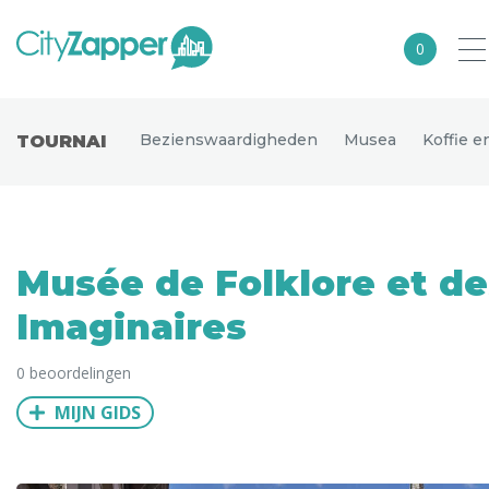
0
Alle steden
Bezienswaardigheden
Musea
Koffie 
TOURNAI
Nederland
België
Duitsland
Musée de Folklore et de
Europa
Imaginaires
Noord-Amerika
0 beoordelingen
Azië
MIJN GIDS
Andere wereldsteden
Uitgelichte bestemmingen