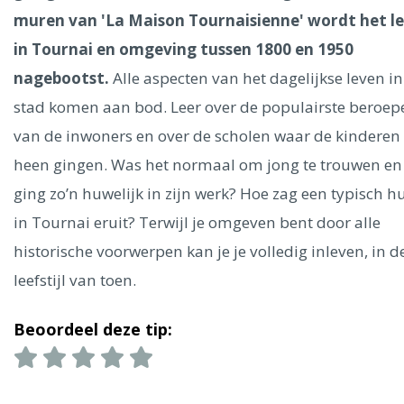
Ålesund
muren van 'La Maison Tournaisienne' wordt het l
in Tournai en omgeving tussen 1800 en 1950
Parijs
Tokio
Amsterdam
Barcelona
Dubai
Milaan
nagebootst.
Alle aspecten van het dagelijkse leven in
Singapore
Rome
Berlijn
Mechelen
Venetië
Florence
stad komen aan bod. Leer over de populairste beroep
Dublin
Hong Kong
München
Wenen
Budapest
Bangk
Madrid
van de inwoners en over de scholen waar de kinderen
Vancouver
heen gingen. Was het normaal om jong te trouwen en
Alles bekijken
ging zo’n huwelijk in zijn werk? Hoe zag een typisch h
in Tournai eruit? Terwijl je omgeven bent door alle
historische voorwerpen kan je je volledig inleven, in d
leefstijl van toen.
Beoordeel deze tip: