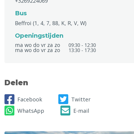
+3269224069
Bus
Beffroi (1, 4, 7, 88, K, R, V, W)
Openingstijden
ma wo do vr za zo
09:30 - 12:30
ma wo do vr za zo
13:30 - 17:30
Delen
Facebook
Twitter
WhatsApp
E-mail