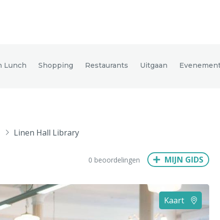
den
en Lunch
Shopping
Restaurants
Uitgaan
Evenemen
ix
Dresden
Linen Hall Library
Amsterdam
Barcelona
Dubai
Milaan
Singapore
Rome
MIJN GIDS
0 beoordelingen
n
Hong Kong
München
Wenen
Budapest
Bangkok
M
Kaart