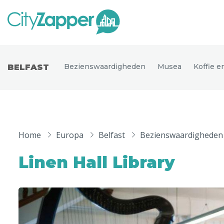
Alle ste
Alle steden
Bezienswaardigheden
Musea
Koffie 
BELFAST
Nederland
België
Duitsland
Phoen
Europa
Home
Europa
Belfast
Bezienswaardigheden
Parijs
Tokio
Noord-Amerika
Linen Hall Library
Florence
Dubli
Azië
Alles bekijken
Andere wereldsteden
Uitgelichte bestemmingen