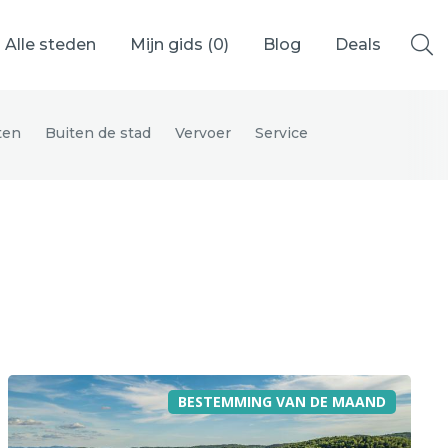
Alle steden
Mijn gids (
0
)
Blog
Deals
ten
Buiten de stad
Vervoer
Service
Ålesund
Berlijn
Mechelen
Venetië
adrid
Vancouver
BESTEMMING VAN DE MAAND