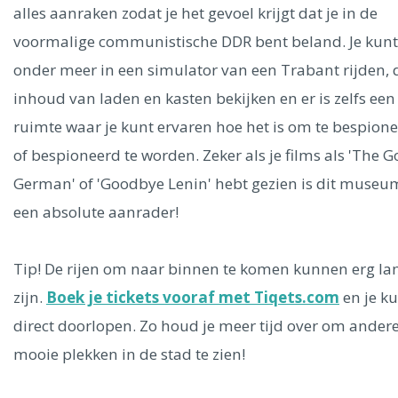
Ålesund
alles aanraken zodat je het gevoel krijgt dat je in de
voormalige communistische DDR bent beland. Je kunt
Parijs
Tokio
Amsterdam
Barcelona
Dubai
Milaan
onder meer in een simulator van een Trabant rijden, 
Singapore
Rome
Berlijn
Mechelen
Venetië
Florence
inhoud van laden en kasten bekijken en er is zelfs een
Dublin
Hong Kong
München
Wenen
Budapest
Bangk
ruimte waar je kunt ervaren hoe het is om te bespion
Madrid
Vancouver
of bespioneerd te worden. Zeker als je films als 'The 
Alles bekijken
German' of 'Goodbye Lenin' hebt gezien is dit museu
een absolute aanrader!
Tip! De rijen om naar binnen te komen kunnen erg la
zijn.
Boek je tickets vooraf met Tiqets.com
en je k
direct doorlopen. Zo houd je meer tijd over om ander
mooie plekken in de stad te zien!