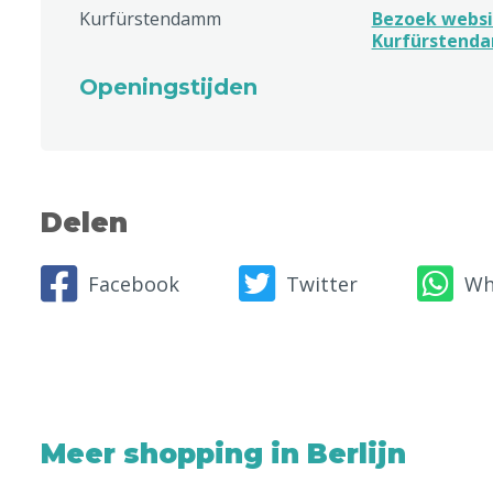
Kurfürstendamm
Bezoek websi
Kurfürstend
Openingstijden
Delen
Facebook
Twitter
Wh
Meer shopping in Berlijn