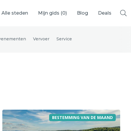
Alle steden
Mijn gids (
0
)
Blog
Deals
venementen
Vervoer
Service
Ålesund
Berlijn
Mechelen
Venetië
adrid
Vancouver
BESTEMMING VAN DE MAAND