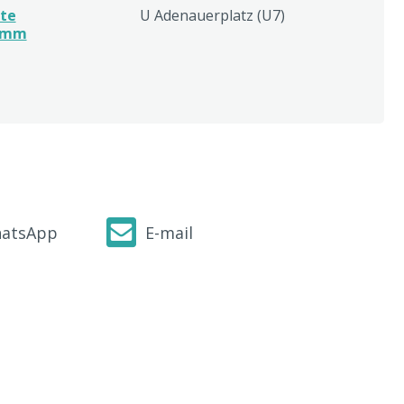
te
U Adenauerplatz (U7)
amm
atsApp
E-mail