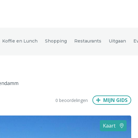
den
Koffie en Lunch
Shopping
Restaurants
Uitgaan
E
ix
Dresden
tendamm
Amsterdam
Barcelona
Dubai
Milaan
Singapore
Rome
MIJN GIDS
0 beoordelingen
n
Hong Kong
München
Wenen
Budapest
Bangkok
M
Kaart