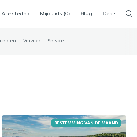
Alle steden
Mijn gids (
0
)
Blog
Deals
menten
Vervoer
Service
Ålesund
Berlijn
Mechelen
Venetië
adrid
Vancouver
BESTEMMING VAN DE MAAND