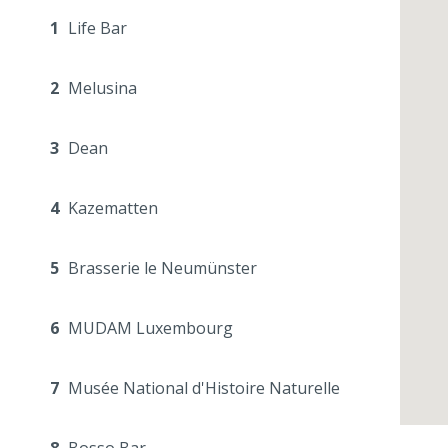
1
Life Bar
2
Melusina
3
Dean
4
Kazematten
5
Brasserie le Neumünster
6
MUDAM Luxembourg
7
Musée National d'Histoire Naturelle