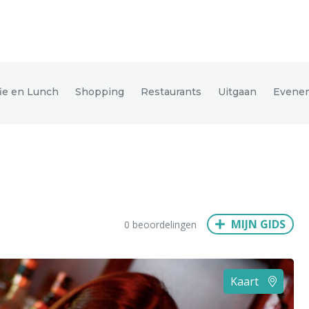
den
fie en Lunch
Shopping
Restaurants
Uitgaan
Evene
ix
Dresden
Amsterdam
Barcelona
Dubai
Milaan
Singapore
Rome
MIJN GIDS
0 beoordelingen
n
Hong Kong
München
Wenen
Budapest
Bangkok
M
Kaart