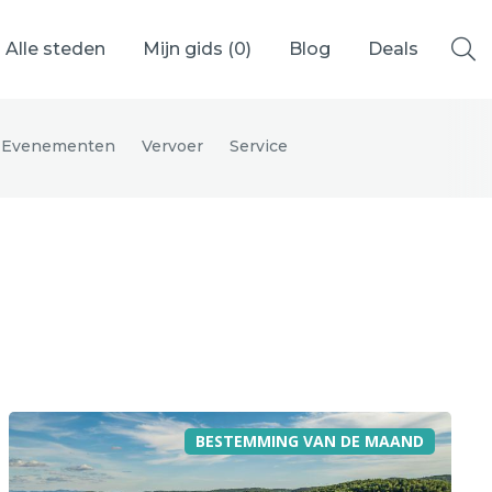
Alle steden
Mijn gids (
0
)
Blog
Deals
Evenementen
Vervoer
Service
Ålesund
Berlijn
Mechelen
Venetië
adrid
Vancouver
BESTEMMING VAN DE MAAND