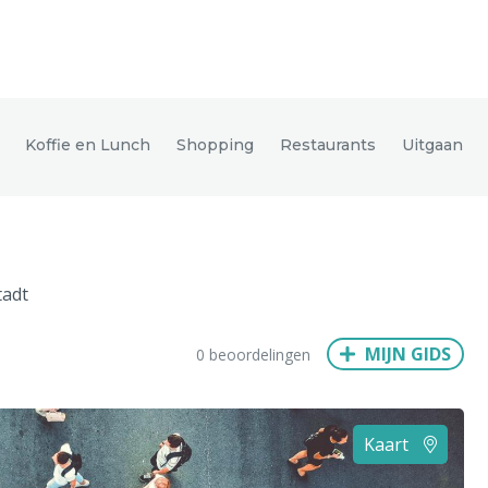
den
Koffie en Lunch
Shopping
Restaurants
Uitgaan
ix
Dresden
tadt
Amsterdam
Barcelona
Dubai
Milaan
Singapore
Rome
MIJN GIDS
0 beoordelingen
n
Hong Kong
München
Wenen
Budapest
Bangkok
M
Kaart