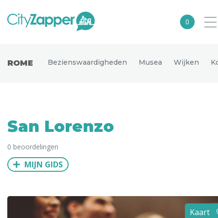
0
Alle steden
Bezienswaardigheden
Musea
Wijken
K
ROME
Nederland
België
Duitsland
San Lorenzo
Europa
0 beoordelingen
Noord-Amerika
MIJN GIDS
Azië
Andere wereldsteden
Uitgelichte bestemmingen
Kaart