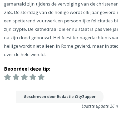
Ålesund
gemarteld zijn tijdens de vervolging van de christenen
258. De sterfdag van de heilige wordt elk jaar gevierd
Parijs
Tokio
Amsterdam
Barcelona
Dubai
Milaan
een spetterend vuurwerk en persoonlijke felicitaties bi
Singapore
Rome
Berlijn
Mechelen
Venetië
Florence
zijn crypte. De kathedraal die er nu staat is pas vele ja
Dublin
Hong Kong
München
Wenen
Budapest
Bangk
na zijn dood gebouwd. Het feest ter nagedachtenis va
Madrid
Vancouver
heilige wordt niet alleen in Rome gevierd, maar in ste
Alles bekijken
over de hele wereld.
Beoordeel deze tip:
Geschreven door Redactie CityZapper
Laatste update 26 