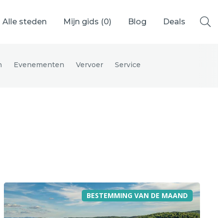
Alle steden
Mijn gids (
0
)
Blog
Deals
n
Evenementen
Vervoer
Service
Ålesund
Berlijn
Mechelen
Venetië
adrid
Vancouver
BESTEMMING VAN DE MAAND