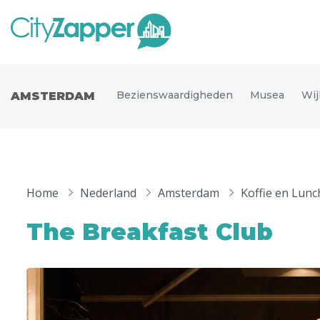
Alle ste
Alle steden
Bezienswaardigheden
Musea
Wij
AMSTERDAM
Nederland
België
Duitsland
Phoen
Europa
Home
Nederland
Amsterdam
Koffie en Lunc
Parijs
Tokio
Noord-Amerika
The Breakfast Club
Florence
Dubli
Azië
Alles bekijken
Andere wereldsteden
Uitgelichte bestemmingen