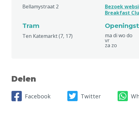
Bellamystraat 2
Bezoek websi
Breakfast Cl
Tram
Openingst
ma di wo do
Ten Katemarkt (7, 17)
vr
za zo
Delen
Facebook
Twitter
Wh