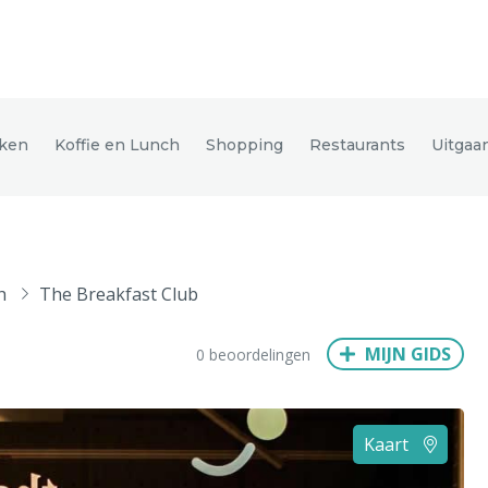
den
ken
Koffie en Lunch
Shopping
Restaurants
Uitgaa
ix
Dresden
h
The Breakfast Club
Amsterdam
Barcelona
Dubai
Milaan
Singapore
Rome
MIJN GIDS
0 beoordelingen
n
Hong Kong
München
Wenen
Budapest
Bangkok
M
Kaart