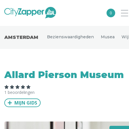
0
Alle steden
Bezienswaardigheden
Musea
Wij
AMSTERDAM
Nederland
België
Duitsland
Allard Pierson Museum
Europa
Noord-Amerika
1 beoordelingen
Azië
MIJN GIDS
Andere wereldsteden
Uitgelichte bestemmingen