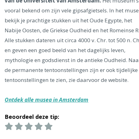
Ålesund
van de Universiteit van Amsterdam.
Het museum s
vooral bekend om zijn vele gipsafgietsels. In het mu
bekijk je prachtige stukken uit het Oude Egypte, het
Parijs
Tokio
Amsterdam
Barcelona
Dubai
Milaan
Singapore
Rome
Berlijn
Mechelen
Venetië
Florence
Nabije Oosten, de Griekse Oudheid en het Romeinse Ri
Dublin
Hong Kong
München
Wenen
Budapest
Bangk
Alle stukken dateren uit circa 4000 v. Chr. tot 500 n. Ch
Madrid
Vancouver
en geven een goed beeld van het dagelijks leven,
Alles bekijken
mythologie en godsdienst in de antieke Oudheid. Naa
de permanente tentoonstellingen zijn er ook tijdelijke
tentoonstellingen te zien, zie daarvoor de website.
Ontdek alle musea in Amsterdam
Beoordeel deze tip: