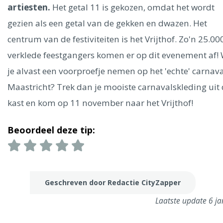
Ålesund
artiesten.
Het getal 11 is gekozen, omdat het wordt
gezien als een getal van de gekken en dwazen. Het
Parijs
Tokio
Amsterdam
Barcelona
Dubai
Milaan
centrum van de festiviteiten is het Vrijthof. Zo'n 25.00
Singapore
Rome
Berlijn
Mechelen
Venetië
Florence
verklede feestgangers komen er op dit evenement af! 
Dublin
Hong Kong
München
Wenen
Budapest
Bangk
je alvast een voorproefje nemen op het 'echte' carnava
Madrid
Vancouver
Maastricht? Trek dan je mooiste carnavalskleding uit
Alles bekijken
kast en kom op 11 november naar het Vrijthof!
Beoordeel deze tip:
Geschreven door Redactie CityZapper
Laatste update 6 ja