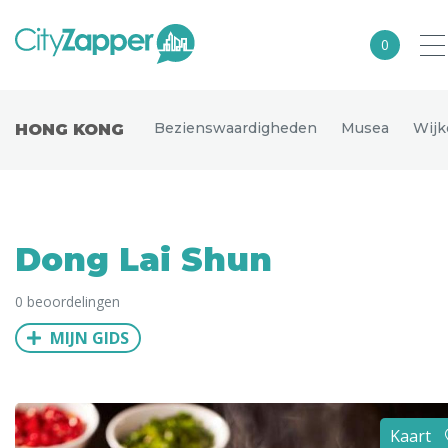
0
Alle steden
Bezienswaardigheden
Musea
Wijk
HONG KONG
Nederland
België
Duitsland
Dong Lai Shun
Europa
0 beoordelingen
Noord-Amerika
MIJN GIDS
Azië
Andere wereldsteden
Uitgelichte bestemmingen
Kaart