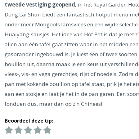
Ålesund
tweede vestiging geopend,
in het Royal Garden Hote
Dong Lai Shun biedt een fantastisch hotpot menu me
Parijs
Tokio
Amsterdam
Barcelona
Dubai
Milaan
onder meer Mongools lamsvlees en een wijde selectie
Singapore
Rome
Berlijn
Mechelen
Venetië
Florence
Huaiyang-sausjes. Het idee van Hot Pot is dat je met z
Dublin
Hong Kong
München
Wenen
Budapest
Bangk
allen aan één tafel gaat zitten waar in het midden een
Madrid
Vancouver
gasbrander ingebouwd is. Je kiest één of twee soorten
Alles bekijken
bouillon uit, daarna maak je een keus uit verschillend
vlees-, vis- en vega gerechtjes, rijst of noedels. Zodra d
pan met kokende bouillon op tafel staat, prik je het et
aan een stokje en laat je het in de pan garen. Een soor
fonduen dus, maar dan op z’n Chinees!
Beoordeel deze tip: