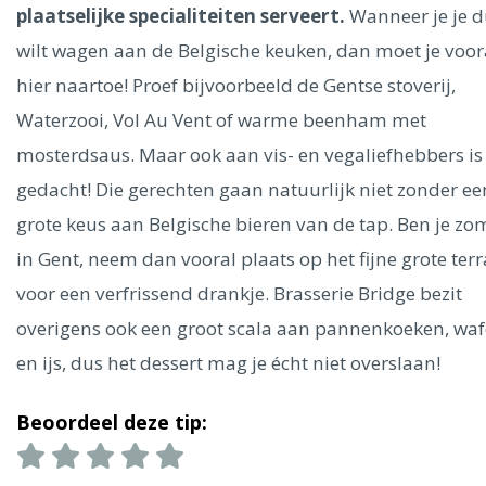
Ålesund
plaatselijke specialiteiten serveert.
Wanneer je je d
wilt wagen aan de Belgische keuken, dan moet je voor
Parijs
Tokio
Amsterdam
Barcelona
Dubai
Milaan
hier naartoe! Proef bijvoorbeeld de Gentse stoverij,
Singapore
Rome
Berlijn
Mechelen
Venetië
Florence
Waterzooi, Vol Au Vent of warme beenham met
Dublin
Hong Kong
München
Wenen
Budapest
Bangk
mosterdsaus. Maar ook aan vis- en vegaliefhebbers is
Madrid
Vancouver
gedacht! Die gerechten gaan natuurlijk niet zonder ee
Alles bekijken
grote keus aan Belgische bieren van de tap. Ben je zo
in Gent, neem dan vooral plaats op het fijne grote terr
voor een verfrissend drankje. Brasserie Bridge bezit
overigens ook een groot scala aan pannenkoeken, waf
en ijs, dus het dessert mag je écht niet overslaan!
Beoordeel deze tip: