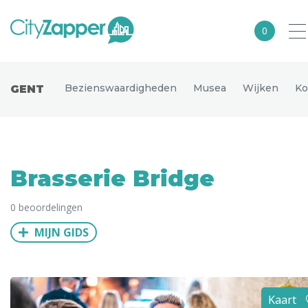
0
Alle steden
Bezienswaardigheden
Musea
Wijken
Ko
GENT
Nederland
België
Duitsland
Brasserie Bridge
Europa
0 beoordelingen
Noord-Amerika
MIJN GIDS
Azië
Andere wereldsteden
Uitgelichte bestemmingen
Kaart