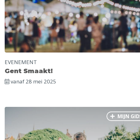
Ålesund
Parijs
Tokio
Amsterdam
Barcelona
Dubai
Milaan
Singapore
Rome
Berlijn
Mechelen
Venetië
Florence
Dublin
Hong Kong
München
Wenen
Budapest
Bangk
Madrid
Vancouver
EVENEMENT
Alles bekijken
Gent Smaakt!
vanaf 28 mei 2025
MIJN GID