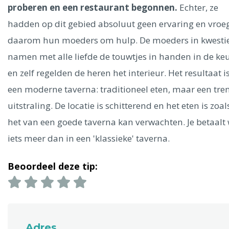
Ålesund
proberen en een restaurant begonnen.
Echter, ze
hadden op dit gebied absoluut geen ervaring en vroe
Parijs
Tokio
Amsterdam
Barcelona
Dubai
Milaan
daarom hun moeders om hulp. De moeders in kwesti
Singapore
Rome
Berlijn
Mechelen
Venetië
Florence
namen met alle liefde de touwtjes in handen in de ke
Dublin
Hong Kong
München
Wenen
Budapest
Bangk
en zelf regelden de heren het interieur. Het resultaat i
Madrid
Vancouver
een moderne taverna: traditioneel eten, maar een tre
Alles bekijken
uitstraling. De locatie is schitterend en het eten is zoals
het van een goede taverna kan verwachten. Je betaalt 
iets meer dan in een 'klassieke' taverna.
Beoordeel deze tip:
Adres