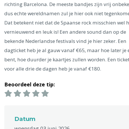
Ålesund
richting Barcelona. De meeste bandjes zijn vrij onbek
dus echte wereldnamen zul je hier ook niet tegenkom
Parijs
Tokio
Amsterdam
Barcelona
Dubai
Milaan
Dat betekent niet dat de Spaanse rock misschien wel h
Singapore
Rome
Berlijn
Mechelen
Venetië
Florence
vernieuwend en leuk is! Een andere sound dan op de
Dublin
Hong Kong
München
Wenen
Budapest
Bangk
bekende Nederlandse festivals vind je hier zeker. Een
Madrid
Vancouver
dagticket heb je al gauw vanaf €65, maar hoe later je 
Alles bekijken
bent, hoe duurder je kaartjes zullen worden. Een ticke
voor alle drie de dagen heb je vanaf €180.
Beoordeel deze tip:
Datum
woensdag 03 juni 2026