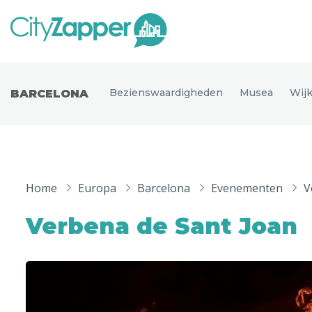
Alle ste
Alle steden
Bezienswaardigheden
Musea
Wij
BARCELONA
Nederland
België
Duitsland
Phoen
Europa
Home
Europa
Barcelona
Evenementen
V
Parijs
Tokio
Noord-Amerika
Verbena de Sant Joan
Florence
Dubli
Azië
Alles bekijken
Andere wereldsteden
Uitgelichte bestemmingen