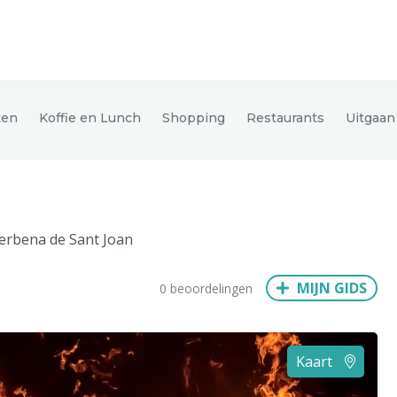
den
ken
Koffie en Lunch
Shopping
Restaurants
Uitgaan
ix
Dresden
erbena de Sant Joan
Amsterdam
Barcelona
Dubai
Milaan
Singapore
Rome
MIJN GIDS
0 beoordelingen
n
Hong Kong
München
Wenen
Budapest
Bangkok
M
Kaart