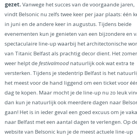
Ålesund
gezet.
Vanwege het succes van de voorgaande jaren,
vindt Belsonic nu zelfs twee keer per jaar plaats: één k
Parijs
Tokio
Amsterdam
Barcelona
Dubai
Milaan
in juni en de andere keer in augustus.
Tijdens beide
Singapore
Rome
Berlijn
Mechelen
Venetië
Florence
evenementen kun je genieten van een bijzondere en 
Dublin
Hong Kong
München
Wenen
Budapest
Bangk
spectaculaire line-up waarbij het architectonische wo
Madrid
Vancouver
van Titanic Belfast als prachtig decor dient. Het zome
Alles bekijken
weer helpt de
festivalmood
natuurlijk ook wat extra te
versterken. Tijdens je stedentrip Belfast is het natuurli
het meest voor de hand liggend om een ticket voor éé
dag te kopen. Maar mocht je de line-up nu zo leuk vin
dan kun je natuurlijk ook meerdere dagen naar Belso
gaan! Het is in ieder geval een goed excuus om je vaka
naar Belfast met een aantal dagen te verlengen. Op d
website van Belsonic kun je de meest actuele line-up