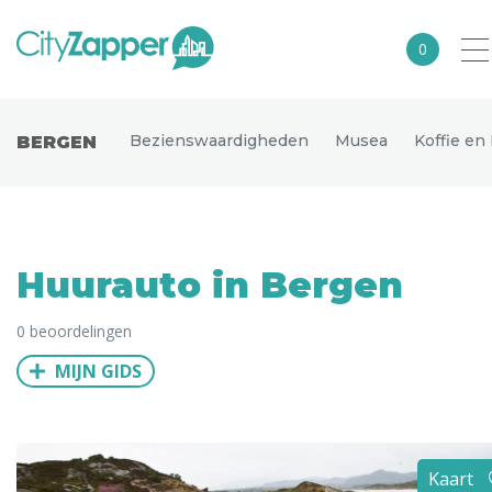
0
Alle steden
Bezienswaardigheden
Musea
Koffie en
BERGEN
Nederland
België
Duitsland
Huurauto in Bergen
Europa
0 beoordelingen
Noord-Amerika
MIJN GIDS
Azië
Andere wereldsteden
Uitgelichte bestemmingen
Kaart