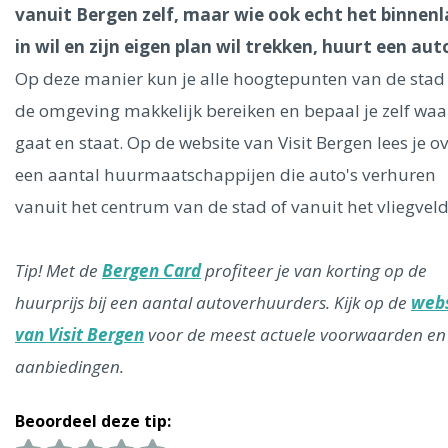
Ålesund
vanuit Bergen zelf, maar wie ook echt het binnen
in wil en zijn eigen plan wil trekken, huurt een aut
Parijs
Tokio
Amsterdam
Barcelona
Dubai
Milaan
Op deze manier kun je alle hoogtepunten van de stad
Singapore
Rome
Berlijn
Mechelen
Venetië
Florence
de omgeving makkelijk bereiken en bepaal je zelf waar
Dublin
Hong Kong
München
Wenen
Budapest
Bangk
gaat en staat. Op de website van Visit Bergen lees je o
Madrid
Vancouver
een aantal huurmaatschappijen die auto's verhuren
Alles bekijken
vanuit het centrum van de stad of vanuit het vliegvel
Tip! Met de
Bergen Card
profiteer je van korting op de
huurprijs bij een aantal autoverhuurders. Kijk op de
webs
van Visit Bergen
voor de meest actuele voorwaarden en
aanbiedingen.
Beoordeel deze tip: