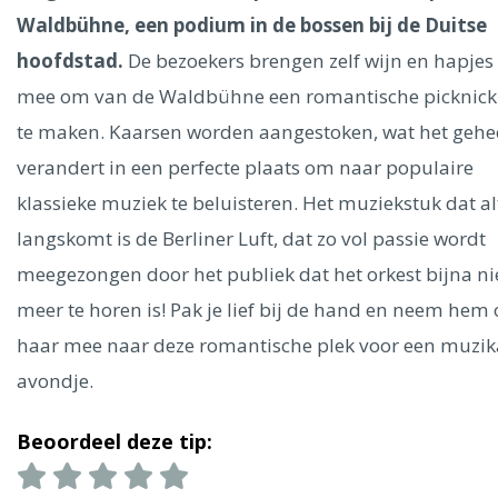
Ålesund
Waldbühne, een podium in de bossen bij de Duitse
hoofdstad.
De bezoekers brengen zelf wijn en hapjes
Parijs
Tokio
Amsterdam
Barcelona
Dubai
Milaan
mee om van de Waldbühne een romantische picknick
Singapore
Rome
Berlijn
Mechelen
Venetië
Florence
te maken. Kaarsen worden aangestoken, wat het gehe
Dublin
Hong Kong
München
Wenen
Budapest
Bangk
Madrid
verandert in een perfecte plaats om naar populaire
Vancouver
klassieke muziek te beluisteren. Het muziekstuk dat al
Alles bekijken
langskomt is de Berliner Luft, dat zo vol passie wordt
meegezongen door het publiek dat het orkest bijna ni
meer te horen is! Pak je lief bij de hand en neem hem 
haar mee naar deze romantische plek voor een muzik
avondje.
Beoordeel deze tip: