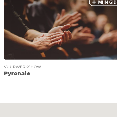
MIJN GID
VUURWERKSHOW
Pyronale