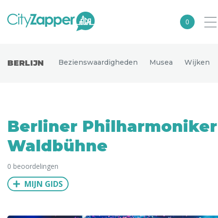
0
Alle steden
Bezienswaardigheden
Musea
Wijken
BERLIJN
Nederland
België
Duitsland
Berliner Philharmoniker
Europa
Waldbühne
Noord-Amerika
0 beoordelingen
Azië
MIJN GIDS
Andere wereldsteden
Uitgelichte bestemmingen