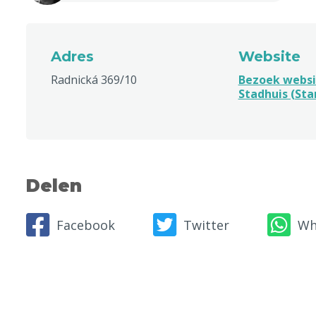
Adres
Website
Radnická 369/10
Bezoek webs
Stadhuis (Sta
Delen
Facebook
Twitter
Wh