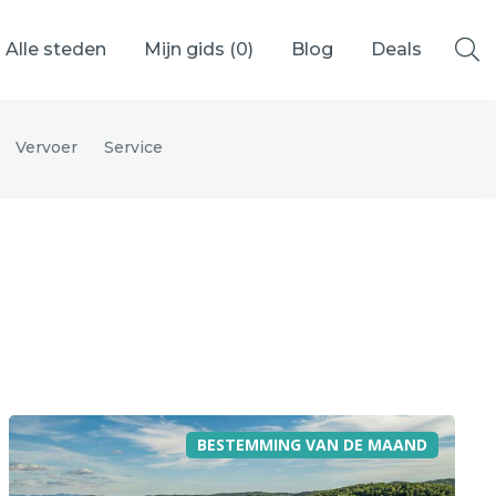
Alle steden
Mijn gids (
0
)
Blog
Deals
Vervoer
Service
Ålesund
Berlijn
Mechelen
Venetië
adrid
Vancouver
BESTEMMING VAN DE MAAND