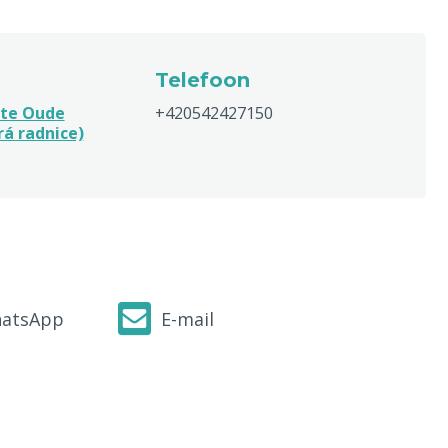
Telefoon
ite Oude
+420542427150
rá radnice)
atsApp
E-mail