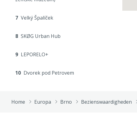
7
Velký Špalíček
8
SKØG Urban Hub
9
LEPORELO+
10
Dvorek pod Petrovem
Home
Europa
Brno
Bezienswaardigheden