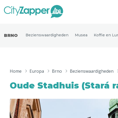
Alle ste
Alle steden
Bezienswaardigheden
Musea
Koffie en Lu
BRNO
Nederland
België
Duitsland
Phoen
Europa
Home
Europa
Brno
Bezienswaardigheden
Parijs
Tokio
Noord-Amerika
Oude Stadhuis (Stará r
Florence
Dubli
Azië
Alles bekijken
Andere wereldsteden
Uitgelichte bestemmingen