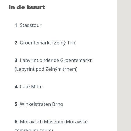
In de buurt
1
Stadstour
2
Groentemarkt (Zelný Trh)
3
Labyrint onder de Groentemarkt
(Labyrint pod Zelným trhem)
4
Café Mitte
5
Winkelstraten Brno
6
Moravisch Museum (Moravské
zemské muzeum)