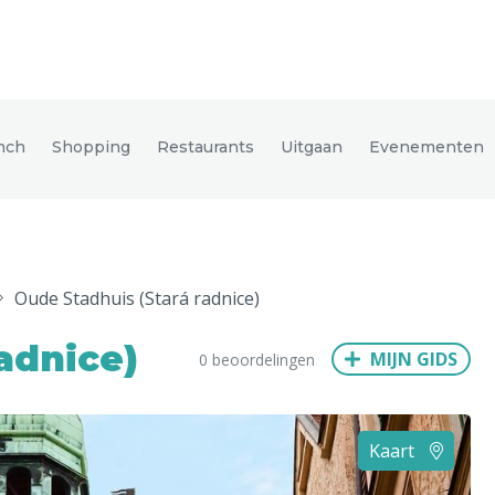
den
nch
Shopping
Restaurants
Uitgaan
Evenementen
ix
Dresden
Oude Stadhuis (Stará radnice)
Amsterdam
Barcelona
Dubai
Milaan
Singapore
Rome
adnice)
MIJN GIDS
0 beoordelingen
n
Hong Kong
München
Wenen
Budapest
Bangkok
M
Kaart