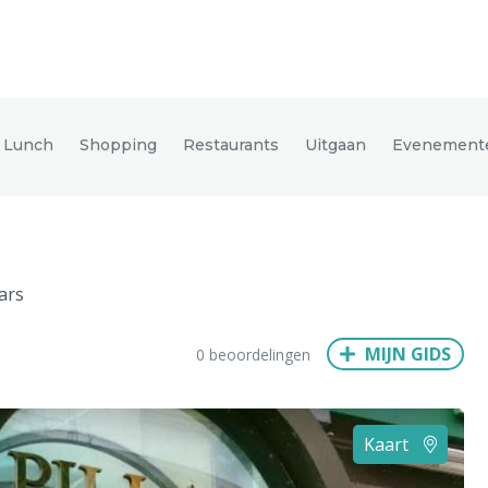
den
n Lunch
Shopping
Restaurants
Uitgaan
Evenement
ix
Dresden
lars
Amsterdam
Barcelona
Dubai
Milaan
Singapore
Rome
MIJN GIDS
0 beoordelingen
n
Hong Kong
München
Wenen
Budapest
Bangkok
M
Kaart