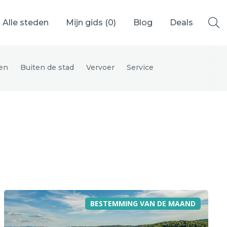
Alle steden
Mijn gids (
0
)
Blog
Deals
en
Buiten de stad
Vervoer
Service
Ålesund
Berlijn
Mechelen
Venetië
adrid
Vancouver
BESTEMMING VAN DE MAAND