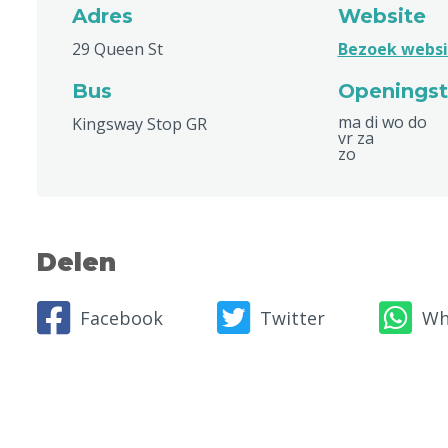
Adres
Website
29 Queen St
Bezoek websit
Bus
Openingst
ma di wo do
Kingsway Stop GR
vr za
zo
Delen
Facebook
Twitter
Wh