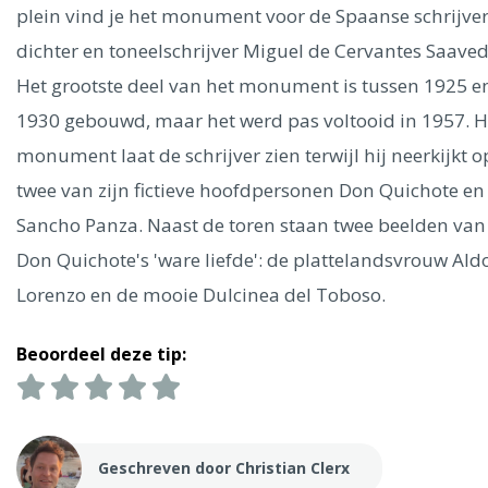
Ålesund
plein vind je het monument voor de Spaanse schrijver
dichter en toneelschrijver Miguel de Cervantes Saaved
Parijs
Tokio
Amsterdam
Barcelona
Dubai
Milaan
Het grootste deel van het monument is tussen 1925 e
Singapore
Rome
Berlijn
Mechelen
Venetië
Florence
1930 gebouwd, maar het werd pas voltooid in 1957. H
Dublin
Hong Kong
München
Wenen
Budapest
Bangk
monument laat de schrijver zien terwijl hij neerkijkt o
Madrid
Vancouver
twee van zijn fictieve hoofdpersonen Don Quichote en
Alles bekijken
Sancho Panza. Naast de toren staan twee beelden van
Don Quichote's 'ware liefde': de plattelandsvrouw Al
Lorenzo en de mooie Dulcinea del Toboso.
Beoordeel deze tip:
Geschreven door Christian Clerx