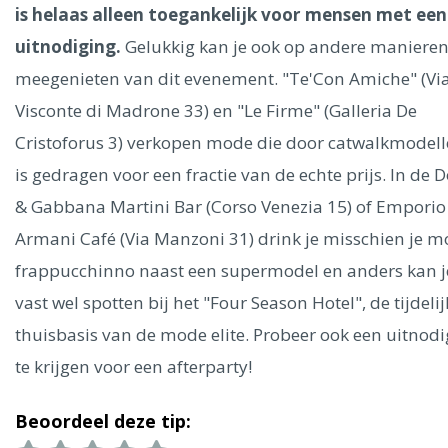
Ålesund
is helaas alleen toegankelijk voor mensen met een
uitnodiging.
Gelukkig kan je ook op andere maniere
Parijs
Tokio
Amsterdam
Barcelona
Dubai
Milaan
meegenieten van dit evenement. "Te'Con Amiche" (Vi
Singapore
Rome
Berlijn
Mechelen
Venetië
Florence
Visconte di Madrone 33) en "Le Firme" (Galleria De
Dublin
Hong Kong
München
Wenen
Budapest
Bangk
Cristoforus 3) verkopen mode die door catwalkmodel
Madrid
Vancouver
is gedragen voor een fractie van de echte prijs. In de D
Alles bekijken
& Gabbana Martini Bar (Corso Venezia 15) of Emporio
Armani Café (Via Manzoni 31) drink je misschien je 
frappucchinno naast een supermodel en anders kan j
vast wel spotten bij het "Four Season Hotel", de tijdelij
thuisbasis van de mode elite. Probeer ook een uitnod
te krijgen voor een afterparty!
Beoordeel deze tip: