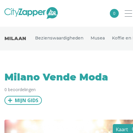
0
Alle steden
Bezienswaardigheden
Musea
Koffie en
MILAAN
Nederland
België
Duitsland
Milano Vende Moda
Europa
0 beoordelingen
Noord-Amerika
MIJN GIDS
Azië
Andere wereldsteden
Uitgelichte bestemmingen
Kaart