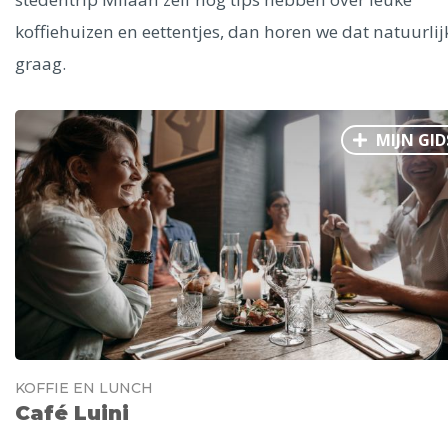
Ålesund
koffiehuizen en eettentjes, dan horen we dat natuurlij
graag.
Parijs
Tokio
Amsterdam
Barcelona
Dubai
Milaan
Singapore
Rome
Berlijn
Mechelen
Venetië
Florence
MIJN GID
Dublin
Hong Kong
München
Wenen
Budapest
Bangk
Madrid
Vancouver
Alles bekijken
KOFFIE EN LUNCH
Café Luini